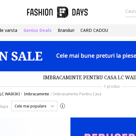
Cauta
de varsta
Genius Deals
Branduri
CARD CADOU
IMBRACAMINTE PENTRU CASA LC WAIK
1 produs
LC WAIKIKI
/
Imbracaminte
/
Imbracaminte Pentru Casa
Cele mai populare
 dupa