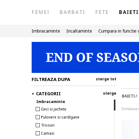
FEMEI
BARBATI
FETE
BAIETI
Imbracaminte
Incaltaminte
Cumpara in functie 
FILTREAZA DUPA
sterge tot
CATEGORII
sterge
BAIETI
/
Imbracaminte
Sorteaza
Geci si jachete
Pulovere si cardigane
Tricouri
Camasi