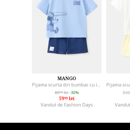
MANGO
Pijama scurta din bumbac cu imprimeu cu Mickey Mouse, Albastru lavanda/Bleumarin
85
lei
-30%
Init
99
59
lei
99
Vandut de Fashion Days
Vandut