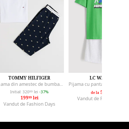
TOMMY HILFIGER
LC WAIKIKI
Pijama din amestec de bumbac cu pantaloni lungi, Alb/Bleumarin
Initial: 320
lei
-37%
59
lei
99
99
de la
199
lei
99
Vandut de Fashion Days
Vandut de Fashion Days