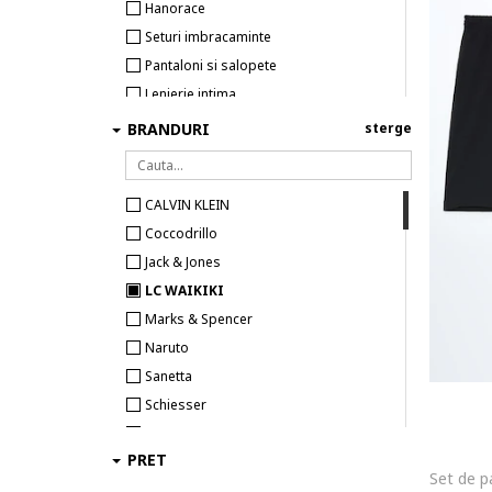
Hanorace
Seturi imbracaminte
Pantaloni si salopete
Lenjerie intima
Pantaloni scurti
BRANDURI
sterge
Imbracaminte pentru casa
CALVIN KLEIN
Coccodrillo
Jack & Jones
LC WAIKIKI
Marks & Spencer
Naruto
Sanetta
Schiesser
Spiderman
PRET
Zipster