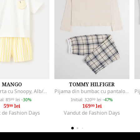
MANGO
TOMMY HILFIGER
Pijama scurta cu Snoopy, Alb/Galben
Pijama din bumbac cu pantaloni in carouri, Alb fildes/Negru
ial: 85
lei
-30%
Initial: 320
lei
-47%
99
99
59
lei
169
lei
99
99
 de Fashion Days
Vandut de Fashion Days