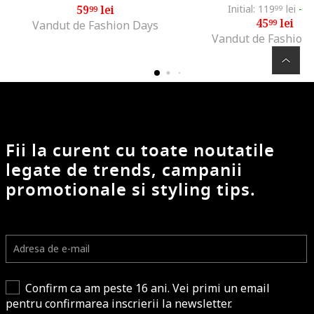
59
lei
Initial: 119
lei
-6
99
99
45
lei
99
Vandut de Fashion Days
Vandut de Fashion
Fii la curent cu toate noutatile
legate de trends, campanii
promotionale si styling tips.
Confirm ca am peste 16 ani. Vei primi un email
pentru confirmarea inscrierii la newsletter.