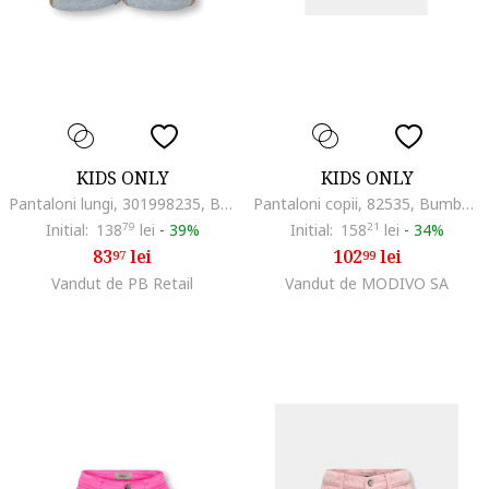
KIDS ONLY
KIDS ONLY
Pantaloni lungi, 301998235, Bumbac, Albastru, Albastru
Pantaloni copii, 82535, Bumbac, 146 CM, Roz
Initial:
138
79
lei
-
39%
Initial:
158
21
lei
-
34%
83
lei
102
lei
97
99
Vandut de PB Retail
Vandut de MODIVO SA