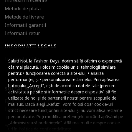
Intrebari frecvente
Metode de plata
Metode de livrare
Informatii garantii
Informatii retur
INFORMATII LEGALE
Mareste dimensiunea
Informatii utile
Salut! Noi, la Fashion Days, dorim să îți oferim o experiență
Micsoreaza dimensiu
cât mai plăcută. Folosim cookie-uri si tehnologii similare
pentru: • funcționarea corectă a site-ului, • analiza
Mareste spatierea tex
performanței, și • personalizarea reclamelor. Prin apăsarea
butonului „Accept”, ești de acord ca datele tale (precum
SOCIAL MEDIA
Micsoreaza spatierea
activitatea pe site și informațiile despre dispozitiv) să fie
utilizate de noi și de partenerii noștri pentru scopurile de
Facebook
Mareste inaltimea ra
mai sus. Dacă alegi „Refuz”, vom folosi doar cookie-uri
Instagram
strict necesare funcționării site-ului și nu vom afișa reclame
Micsoreaza inaltimea
personalizate. Poți modifica preferințele oricând apăsând pe
TikTok
„Administrează preferințele”. Află mai multe despre cookie-
Inverseaza culorile
Youtube
uri în
Politica de confidentialitate
.