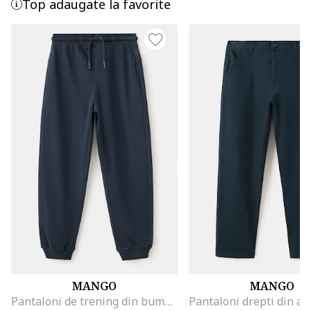
Top adaugate la favorite
MANGO
MANGO
Pantaloni de trening din bumbac cu buzunare laterale, Albastru ultramarin