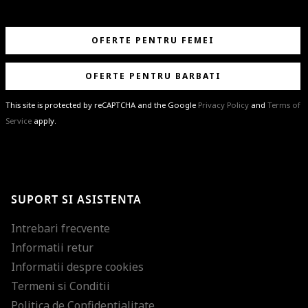
OFERTE PENTRU FEMEI
OFERTE PENTRU BARBATI
This site is protected by reCAPTCHA and the Google
Privacy Policy
and
Terms of
Service
apply.
BRAVO!
Te-ai abonat cu succes la newsletter folosind adresa de e-mail
%email%
.
Ti-am pregatit noutati despre brandurile noastre, selectii exclusive si
SUPORT SI ASISTENTA
ultimele tendinte in moda!
Intrebari frecvente
Informatii retur
Informatii despre cookies
Termeni si Conditii
Politica de Confidentialitate