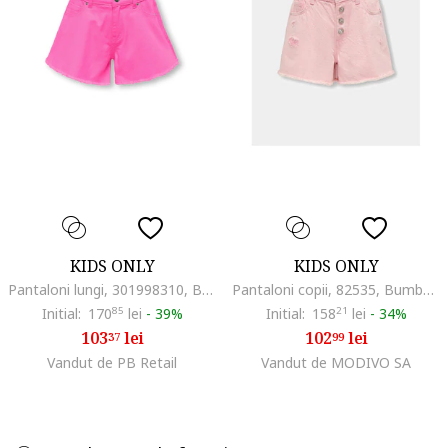
KIDS ONLY
KIDS ONLY
Pantaloni lungi, 301998310, Bumbac, Roz, Roz
Pantaloni copii, 82535, Bumbac, Roz
Initial:
170
85
lei
-
39%
Initial:
158
21
lei
-
34%
103
lei
102
lei
37
99
Vandut de PB Retail
Vandut de MODIVO SA