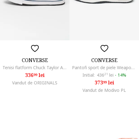
CONVERSE
CONVERSE
Tenisi flatform Chuck Taylor All Star High, Alb
Pantofi sport de piele Weapon, Alb/Negru
336
lei
Initial:
436
21
lei
-
14%
99
373
lei
Vandut de ORIGINALS
99
Vandut de Modivo PL