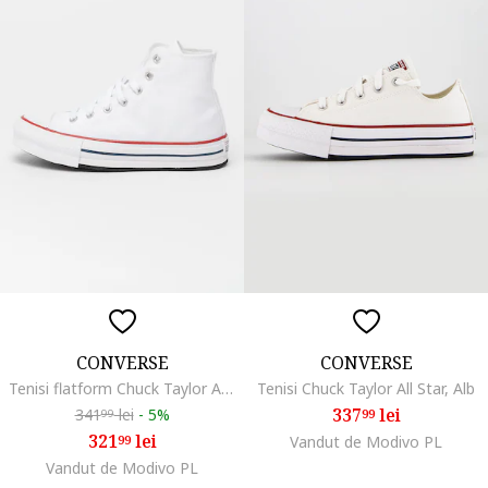
CONVERSE
CONVERSE
Tenisi flatform Chuck Taylor All Star High, Alb
Tenisi Chuck Taylor All Star, Alb
337
lei
341
lei
-
5%
99
99
321
lei
99
Vandut de Modivo PL
Vandut de Modivo PL