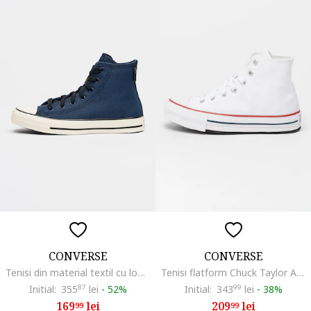
CONVERSE
CONVERSE
Tenisi din material textil cu logo, Bleumarin
Tenisi flatform Chuck Taylor All Star High, Alb
Initial:
355
87
lei
-
52%
Initial:
343
99
lei
-
38%
169
lei
209
lei
99
99