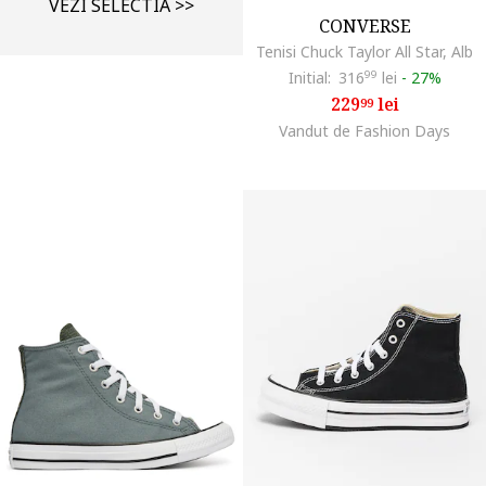
VEZI SELECTIA >>
CONVERSE
Tenisi Chuck Taylor All Star, Alb
Initial:
316
99
lei
-
27%
229
lei
99
Vandut de Fashion Days