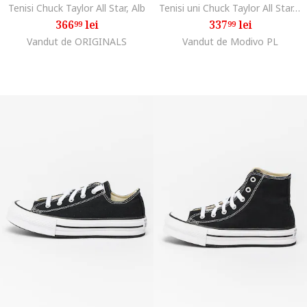
Tenisi Chuck Taylor All Star, Alb
Tenisi uni Chuck Taylor All Star, Alb/Negru
366
lei
337
lei
99
99
Vandut de ORIGINALS
Vandut de Modivo PL