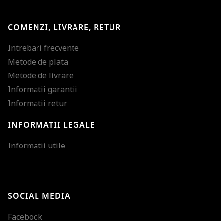
COMENZI, LIVRARE, RETUR
Intrebari frecvente
Metode de plata
Metode de livrare
Informatii garantii
Informatii retur
INFORMATII LEGALE
Mareste dimensiunea
Informatii utile
Micsoreaza dimensiu
Mareste spatierea tex
SOCIAL MEDIA
Micsoreaza spatierea
Facebook
Mareste inaltimea ra