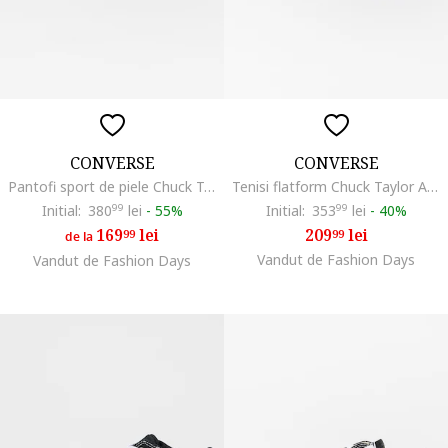
CONVERSE
CONVERSE
Pantofi sport de piele Chuck Taylor All Star Eva Lift, Alb/Negru
Tenisi flatform Chuck Taylor All Star High, Alb/Negru
Initial:
380
99
lei
-
55%
Initial:
353
99
lei
-
40%
169
lei
209
lei
99
99
de la
Vandut de Fashion Days
Vandut de Fashion Days