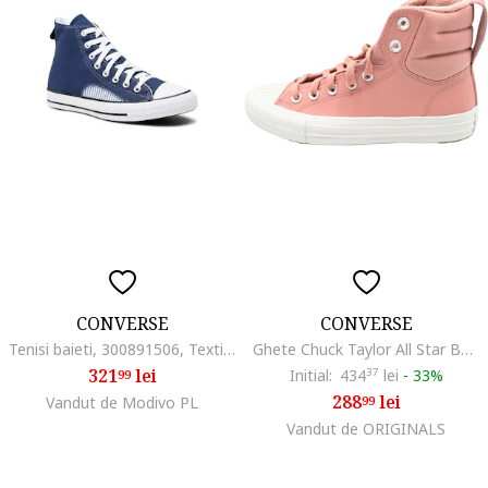
CONVERSE
CONVERSE
Tenisi baieti, 300891506, Textil, Albastru marin, Bleumarin
Ghete Chuck Taylor All Star Berkshire, Roz
321
lei
Initial:
434
37
lei
-
33%
99
288
lei
Vandut de Modivo PL
99
Vandut de ORIGINALS