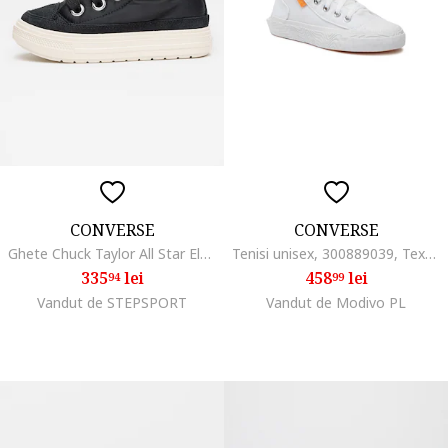
CONVERSE
CONVERSE
Ghete Chuck Taylor All Star Elements, Negru
Tenisi unisex, 300889039, Textil, Alb, Alb
335
lei
458
lei
94
99
Vandut de STEPSPORT
Vandut de Modivo PL