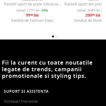
Pantofi sport de piele intoarsa sintetica si material textil Stefan, Albastru deschis
Initial: 177
lei
-43%
Initial: 354
lei
-4
99
99
99
lei
200
lei
99
99
Vandut de Fashion Days
Vandut de Modivo
Fii la curent cu toate noutatile
legate de trends, campanii
promotionale si styling tips.
SUPORT SI ASISTENTA
Intrebari frecvente