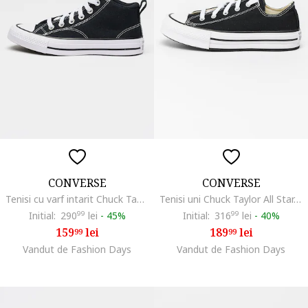
CONVERSE
CONVERSE
Tenisi cu varf intarit Chuck Taylor All Star Malden Street, Negru
Tenisi uni Chuck Taylor All Star, Alb/Negru
Initial:
290
99
lei
-
45%
Initial:
316
99
lei
-
40%
159
lei
189
lei
99
99
Vandut de Fashion Days
Vandut de Fashion Days