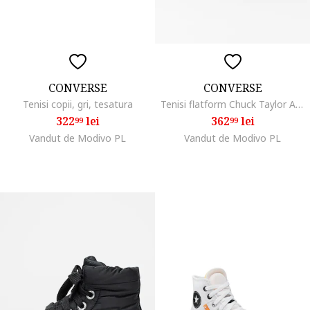
CONVERSE
CONVERSE
Tenisi copii, gri, tesatura
Tenisi flatform Chuck Taylor All Star High, Alb/Negru
322
lei
362
lei
99
99
Vandut de Modivo PL
Vandut de Modivo PL