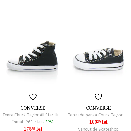
CONVERSE
CONVERSE
Tenisi Chuck Taylor All Star Hi pentru copii, Black, Negru
Tenisi de panza Chuck Taylor All Star Ox
160
lei
Initial:
263
99
lei
-
32%
39
178
lei
25
Vandut de Skateshop