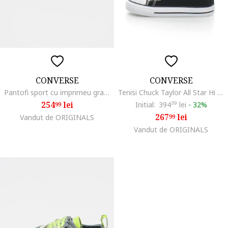
CONVERSE
CONVERSE
Pantofi sport cu imprimeu grafic, Rosu/Alb/Negru
Tenisi Chuck Taylor All Star Hi pentru copii, Black, Negru
254
lei
Initial:
394
39
lei
-
32%
99
267
lei
Vandut de ORIGINALS
99
Vandut de ORIGINALS