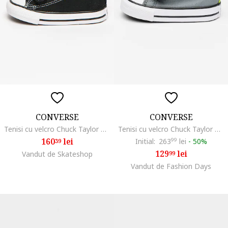
CONVERSE
CONVERSE
Tenisi cu velcro Chuck Taylor All Star, Negru
Tenisi cu velcro Chuck Taylor All Star, Verde neon/Verde sparanghel
160
lei
Initial:
263
99
lei
-
50%
39
129
lei
Vandut de Skateshop
99
Vandut de Fashion Days