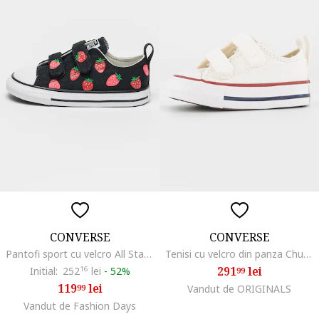
CONVERSE
CONVERSE
Pantofi sport cu velcro All Star 2V Strawberry, Rosu/Negru
Tenisi cu velcro din panza Chuck Taylor All Star, Alb/Visiniu
291
lei
Initial:
252
16
lei
-
52%
99
119
lei
99
Vandut de ORIGINALS
Vandut de Fashion Days