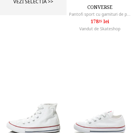
VEZI SELECTIA >>
CONVERSE
Pantofi sport cu garnituri de piele intoarsa Omega, Negru/Alb murdar
178
lei
25
Vandut de Skateshop