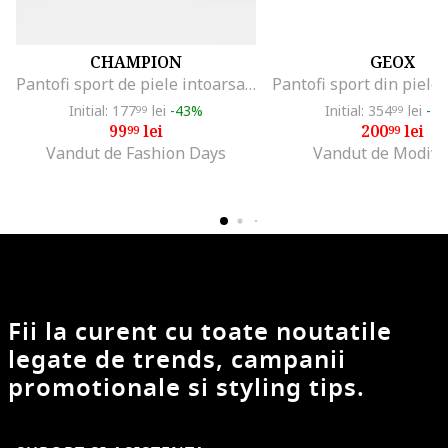
CHAMPION
GEOX
Pantofi sport de piele intoarsa sintetica si material textil Stefan, Albastru deschis
Initial: 177
lei
-43%
Initial: 354
lei
-4
99
99
99
lei
200
lei
99
99
Vandut de Fashion Days
Vandut de Modivo
Fii la curent cu toate noutatile
legate de trends, campanii
promotionale si styling tips.