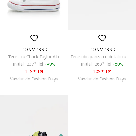
CONVERSE
CONVERSE
Tenisi cu Chuck Taylor Alb.
Tenisi din panza cu detalii cu model animal print Chuck Taylor All Star, Visiniu
Initial:
237
99
lei
-
49%
Initial:
263
99
lei
-
50%
119
lei
129
lei
99
99
Vandut de Fashion Days
Vandut de Fashion Days