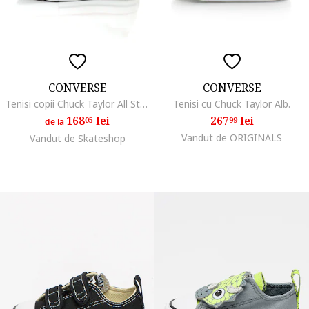
CONVERSE
CONVERSE
Tenisi copii Chuck Taylor All Star Hi 3J253C, Alb, Alb
Tenisi cu Chuck Taylor Alb.
168
lei
267
lei
05
99
de la
Vandut de ORIGINALS
Vandut de Skateshop