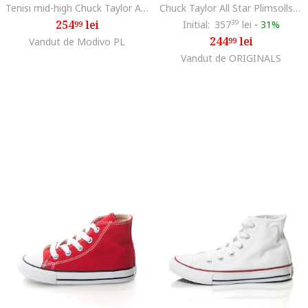
Tenisi mid-high Chuck Taylor All Star
Chuck Taylor All Star Plimsolls, Bleumarin
254
lei
Initial:
357
39
lei
-
31%
99
244
lei
Vandut de Modivo PL
99
Vandut de ORIGINALS