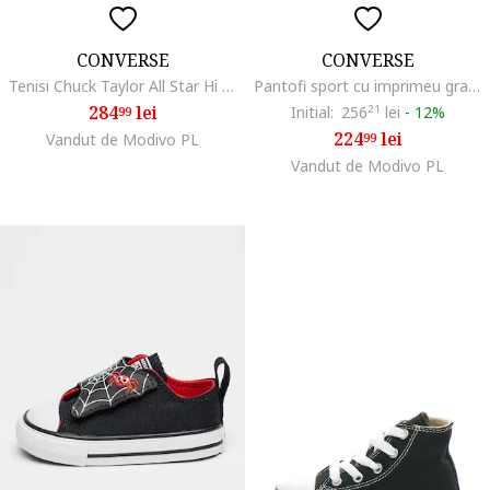
CONVERSE
CONVERSE
Tenisi Chuck Taylor All Star Hi pentru copii, Black, Negru
Pantofi sport cu imprimeu grafic, Rosu/Alb/Negru
284
lei
Initial:
256
21
lei
-
12%
99
224
lei
Vandut de Modivo PL
99
Vandut de Modivo PL