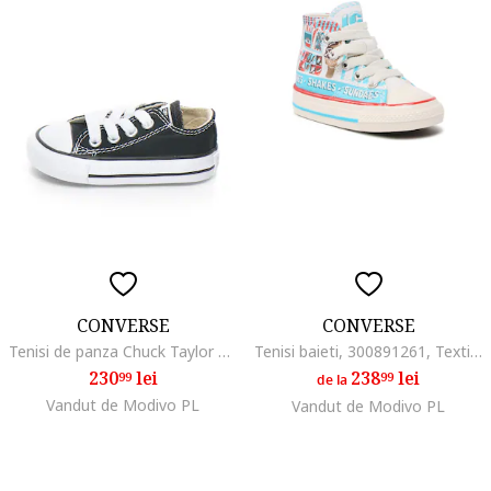
CONVERSE
CONVERSE
Tenisi de panza Chuck Taylor All Star Ox
Tenisi baieti, 300891261, Textil, Multicolor, Multicolor
230
lei
238
lei
99
99
de la
Vandut de Modivo PL
Vandut de Modivo PL