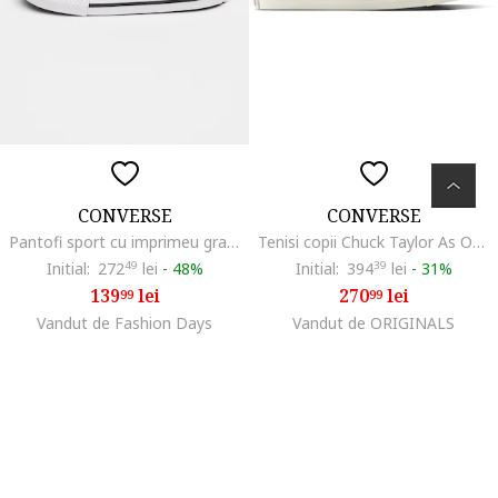
CONVERSE
CONVERSE
Pantofi sport cu imprimeu grafic, Rosu/Alb/Negru
Tenisi copii Chuck Taylor As One Strap, Roz Crem
Initial:
272
49
lei
-
48%
Initial:
394
39
lei
-
31%
139
lei
270
lei
99
99
Vandut de Fashion Days
Vandut de ORIGINALS