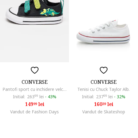
CONVERSE
CONVERSE
Pantofi sport cu inchidere velcro Chuck Taylor All Star Dinos Easy On, Verde/Negru
Tenisi cu Chuck Taylor Alb.
Initial:
263
99
lei
-
43%
Initial:
237
99
lei
-
32%
149
lei
160
lei
99
39
Vandut de Fashion Days
Vandut de Skateshop