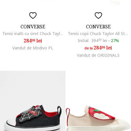
CONVERSE
CONVERSE
Tenisi inalti cu siret Chuck Taylor All Star, Rosu
Tenisi copii Chuck Taylor All Star Hi , Alb, Alb
284
lei
Initial:
394
39
lei
-
27%
99
284
lei
Vandut de Modivo PL
99
de la
Vandut de ORIGINALS