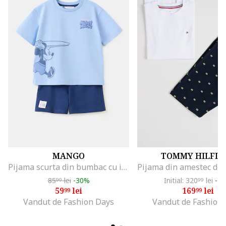
MANGO
TOMMY HILFIG
Pijama scurta din bumbac cu imprimeu cu Mickey Mouse, Albastru lavanda/Bleumarin
85
lei
-30%
Initial: 320
lei
-4
99
99
59
lei
169
lei
99
99
Vandut de Fashion Days
Vandut de Fashion