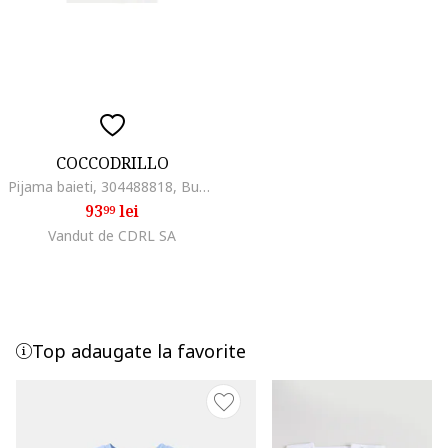
COCCODRILLO
Pijama baieti, 304488818, Bumbac, Albastru, Albastru
93
lei
99
Vandut de CDRL SA
Top adaugate la favorite