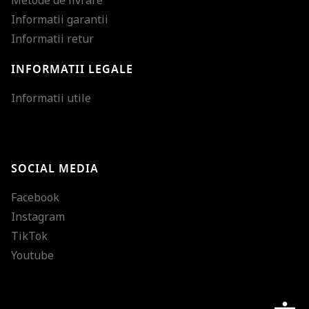
Informatii garantii
Informatii retur
INFORMATII LEGALE
Mareste dimensiunea
Informatii utile
Micsoreaza dimensiu
Mareste spatierea tex
SOCIAL MEDIA
Micsoreaza spatierea
Facebook
Mareste inaltimea ra
Instagram
Micsoreaza inaltimea
TikTok
Inverseaza culorile
Youtube
Nuante de gri
Cursor mare