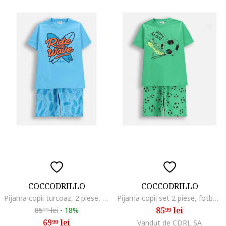
COCCODRILLO
COCCODRILLO
Pijama copii turcoaz, 2 piese, bumbac, Turcoaz
Pijama copii set 2 piese, fotbal, verde, Verde
85
lei
85
lei
-
18%
99
99
69
lei
99
Vandut de CDRL SA