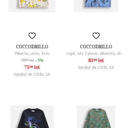
COCCODRILLO
COCCODRILLO
Pikachu, ecru, Ecru
copii, set 2 piese, albastru, Albastru
85
lei
79
lei
-
5%
99
99
75
lei
99
Vandut de CDRL SA
Vandut de CDRL SA