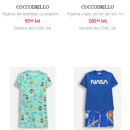
COCCODRILLO
COCCODRILLO
Pijama din bumbac cu imprimeu text si grafic
Pijama copii, motiv de ren, rosu, velur, set 2 piese
95
lei
105
lei
99
99
Vandut de CDRL SA
Vandut de CDRL SA