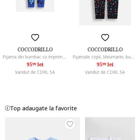
COCCODRILLO
COCCODRILLO
Pijama din bumbac cu imprimeu cu text
Pijamale copii, bleumarin, bumbac, motiv de sarbatori
95
lei
95
lei
99
99
Vandut de CDRL SA
Vandut de CDRL SA
Top adaugate la favorite