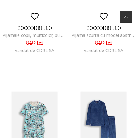
COCCODRILLO
COCCODRILLO
Pijamale copii, multicolor, bumbac, set cu motive amuzante
Pijama scurta cu model abstract, Albastru
84
lei
84
lei
59
59
Vandut de CDRL SA
Vandut de CDRL SA