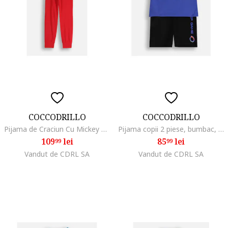
COCCODRILLO
COCCODRILLO
Pijama de Craciun Cu Mickey Mouse
Pijama copii 2 piese, bumbac, multicolor, Multicolor
109
lei
85
lei
99
99
Vandut de CDRL SA
Vandut de CDRL SA