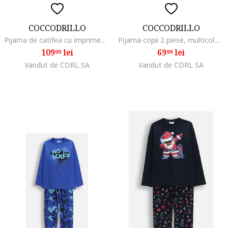
COCCODRILLO
COCCODRILLO
Pijama de catifea cu imprimeu grafic
Pijama copii 2 piese, multicolor, Multicolor
109
lei
69
lei
99
99
Vandut de CDRL SA
Vandut de CDRL SA