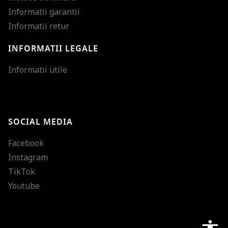
Informatii garantii
Informatii retur
INFORMATII LEGALE
Mareste dimensiunea
Informatii utile
Micsoreaza dimensiu
Mareste spatierea tex
SOCIAL MEDIA
Micsoreaza spatierea
Facebook
Mareste inaltimea ra
Instagram
Micsoreaza inaltimea
TikTok
Inverseaza culorile
Youtube
Nuante de gri
Cursor mare