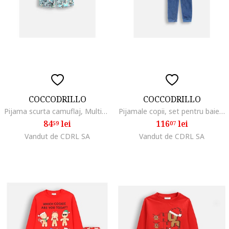
COCCODRILLO
COCCODRILLO
Pijama scurta camuflaj, Multicolor
Pijamale copii, set pentru baieti, bleumarin, din poliester
84
lei
116
lei
59
07
Vandut de CDRL SA
Vandut de CDRL SA