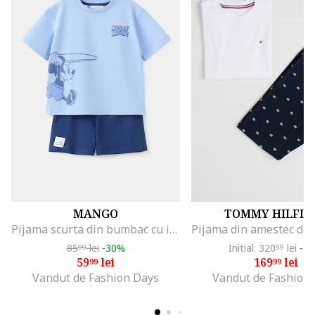
MANGO
TOMMY HILFIG
Pijama scurta din bumbac cu imprimeu cu Mickey Mouse, Albastru lavanda/Bleumarin
85
lei
-30%
Initial: 320
lei
-4
99
99
59
lei
169
lei
99
99
Vandut de Fashion Days
Vandut de Fashion