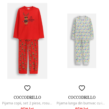
COCCODRILLO
COCCODRILLO
Pijama copii, set 2 piese, rosu, bumbac
Pijama lunga din bumvac cu imprimeu cu masini
95
lei
95
lei
99
99