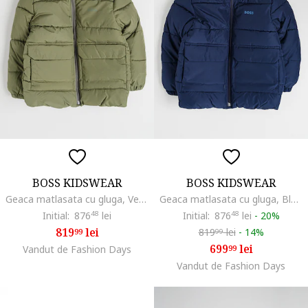
BOSS KIDSWEAR
BOSS KIDSWEAR
Geaca matlasata cu gluga, Verde masliniu
Geaca matlasata cu gluga, Bleumarin
Initial:
876
48
lei
Initial:
876
48
lei
-
20%
819
lei
819
lei
-
14%
99
99
699
lei
Vandut de Fashion Days
99
Vandut de Fashion Days