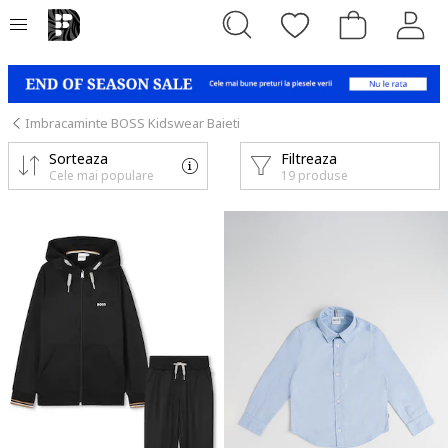
Imbracaminte BOSS Kidswear Baieti
Sorteaza
Filtreaza
Cele mai populare
19 produse