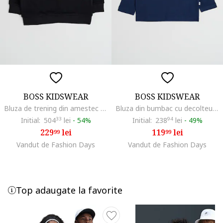
BOSS KIDSWEAR
BOSS KIDSWEAR
Bluza de trening din amestec de bumbac cu imprimeu logo, Negru/Bej
Bluza din bumbac cu decolteu la baza gatului, Bleumarin
Initial:
504
33
lei
-
54%
Initial:
238
94
lei
-
49%
229
lei
119
lei
99
99
Vandut de Fashion Days
Vandut de Fashion Days
Top adaugate la favorite