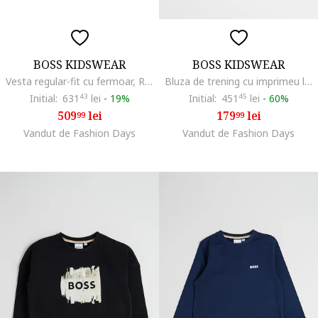
BOSS KIDSWEAR
BOSS KIDSWEAR
Vesta regular-fit cu fermoar, Rosu
Bluza de trening cu imprimeu logo, Negru/Bej
Initial:
631
43
lei
-
19%
Initial:
451
45
lei
-
60%
509
lei
179
lei
99
99
Vandut de Fashion Days
Vandut de Fashion Days