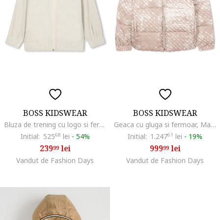
BOSS KIDSWEAR
BOSS KIDSWEAR
Bluza de trening cu logo si fermoar, Crem
Geaca cu gluga si fermoar, Maro taupe deschis
Initial:
525
68
lei
-
54%
Initial:
1.247
61
lei
-
19%
239
lei
999
lei
99
99
Vandut de Fashion Days
Vandut de Fashion Days