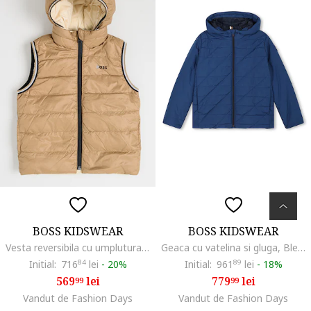
BOSS KIDSWEAR
BOSS KIDSWEAR
Vesta reversibila cu umplutura de puf, Bej deschis
Geaca cu vatelina si gluga, Bleumarin
Initial:
716
84
lei
-
20%
Initial:
961
89
lei
-
18%
569
lei
779
lei
99
99
Vandut de Fashion Days
Vandut de Fashion Days