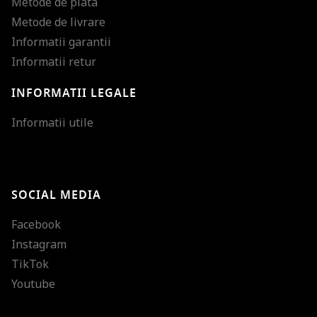
Metode de plata
Metode de livrare
Informatii garantii
Informatii retur
INFORMATII LEGALE
Mareste dimensiunea
Informatii utile
Micsoreaza dimensiu
Mareste spatierea tex
SOCIAL MEDIA
Micsoreaza spatierea
Facebook
Mareste inaltimea ra
Instagram
Micsoreaza inaltimea
TikTok
Inverseaza culorile
Youtube
Nuante de gri