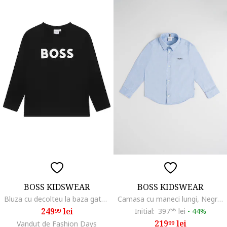
BOSS KIDSWEAR
BOSS KIDSWEAR
Bluza cu decolteu la baza gatului si imprimeu logo contrastant, Negru
Camasa cu maneci lungi, Negru/Albastru azur
249
lei
Initial:
397
56
lei
-
44%
99
219
lei
Vandut de Fashion Days
99