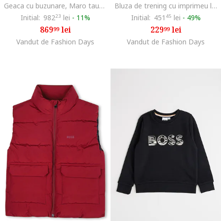
Geaca cu buzunare, Maro taupe
Bluza de trening cu imprimeu logo, Alb murdar
Initial:
982
23
lei
-
11%
Initial:
451
45
lei
-
49%
869
lei
229
lei
99
99
Vandut de Fashion Days
Vandut de Fashion Days