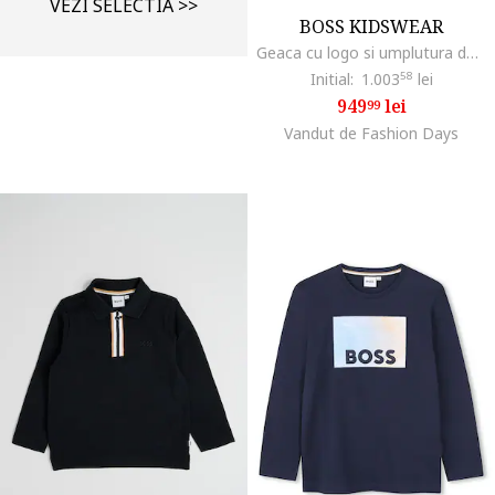
VEZI SELECTIA >>
BOSS KIDSWEAR
Geaca cu logo si umplutura de puf, Rosu/Negru
Initial:
1.003
58
lei
949
lei
99
Vandut de Fashion Days