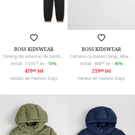
BOSS KIDSWEAR
BOSS KIDSWEAR
Trening din amestec de bumbac cu fermoar, Negru
Camasa cu maneci lungi, Albastru deschis
Initial:
1.035
10
lei
-
55%
Initial:
408
99
lei
-
46%
459
lei
219
lei
99
99
Vandut de Fashion Days
Vandut de Fashion Days