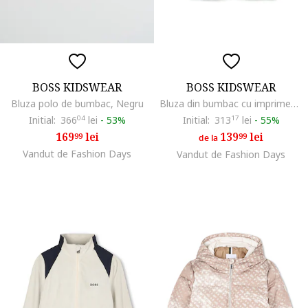
BOSS KIDSWEAR
BOSS KIDSWEAR
Bluza polo de bumbac, Negru
Bluza din bumbac cu imprimeu logo, Albastru prafuit
Initial:
366
04
lei
-
53%
Initial:
313
17
lei
-
55%
169
lei
139
lei
99
99
de la
Vandut de Fashion Days
Vandut de Fashion Days