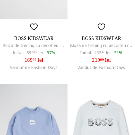
BOSS KIDSWEAR
BOSS KIDSWEAR
Bluza de trening cu decotleu la baza gatului, Negru
Bluza de trening cu decolteu rotund si imprimeu logo, Negru
Initial:
399
59
lei
-
57%
Initial:
452
47
lei
-
51%
169
lei
219
lei
99
99
Vandut de Fashion Days
Vandut de Fashion Days