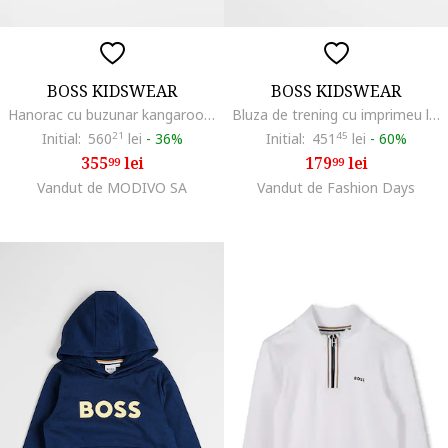
BOSS KIDSWEAR
BOSS KIDSWEAR
Hanorac cu buzunar kangaroo si logo, Negru/Gri
Bluza de trening cu imprimeu logo, Negru/Bej
Initial:
560
21
lei
-
36%
Initial:
451
45
lei
-
60%
355
lei
179
lei
99
99
Vandut de MODIVO SA
Vandut de Fashion Days