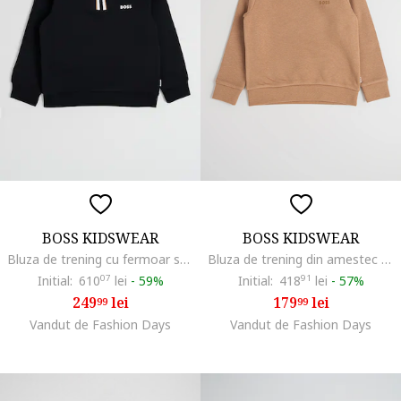
BOSS KIDSWEAR
BOSS KIDSWEAR
Bluza de trening cu fermoar scurt, Negru
Bluza de trening din amestec de bumbac cu decolteu la baza gatului, Maro camel
Initial:
610
07
lei
-
59%
Initial:
418
91
lei
-
57%
249
lei
179
lei
99
99
Vandut de Fashion Days
Vandut de Fashion Days