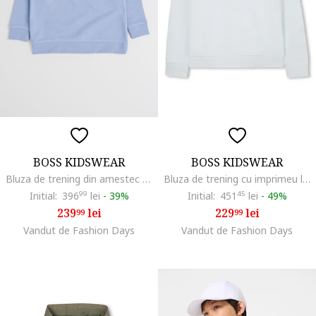
BOSS KIDSWEAR
BOSS KIDSWEAR
Bluza de trening din amestec de bumbac cu decolteu la baza gatului, Albastru deschis
Bluza de trening cu imprimeu logo, Alb murdar
Initial:
396
99
lei
-
39%
Initial:
451
45
lei
-
49%
239
lei
229
lei
99
99
Vandut de Fashion Days
Vandut de Fashion Days