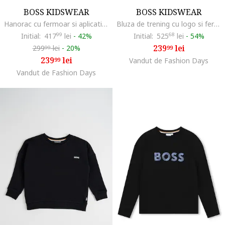
BOSS KIDSWEAR
BOSS KIDSWEAR
Hanorac cu fermoar si aplicatie logo, Bleumarin
Bluza de trening cu logo si fermoar, Crem
Initial:
417
99
lei
-
42%
Initial:
525
68
lei
-
54%
239
lei
299
lei
-
20%
99
99
239
lei
99
Vandut de Fashion Days
Vandut de Fashion Days