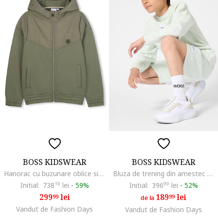
BOSS KIDSWEAR
BOSS KIDSWEAR
Hanorac cu buzunare oblice si fermoar, Verde sparanghel
Bluza de trening din amestec de bumbac cu decolteu la baza gatului, Verde menta
Initial:
738
19
lei
-
59%
Initial:
396
99
lei
-
52%
299
lei
189
lei
99
99
de la
Vandut de Fashion Days
Vandut de Fashion Days