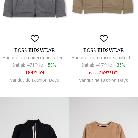
BOSS KIDSWEAR
BOSS KIDSWEAR
Hanorac cu maneci lungi si fermoar, Gri melange
Hanorac cu fermoar si aplicatie logo, Maro camel
Initial:
471
79
lei
-
59%
Initial:
417
99
lei
-
35%
189
lei
269
lei
99
99
de la
Vandut de Fashion Days
Vandut de Fashion Days