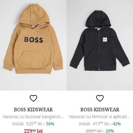
BOSS KIDSWEAR
BOSS KIDSWEAR
Hanorac cu buzunar kangaroo, Maro camel
Hanorac cu fermoar si aplicatie logo, Negru
Initial:
525
68
lei
-
56%
Initial:
417
99
lei
-
42%
229
lei
299
lei
-
20%
99
99