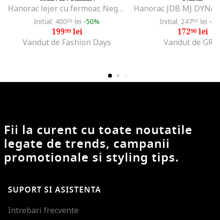
Hanorac lejer cu fermoar, Negru
Initial: 400
lei
-50%
Initial: 247
lei
-3
99
00
199
lei
172
lei
99
90
Vandut de Fashion Days
Vandut de GRI
Fii la curent cu toate noutatile
legate de trends, campanii
promotionale si styling tips.
SUPORT SI ASISTENTA
Intrebari frecvente