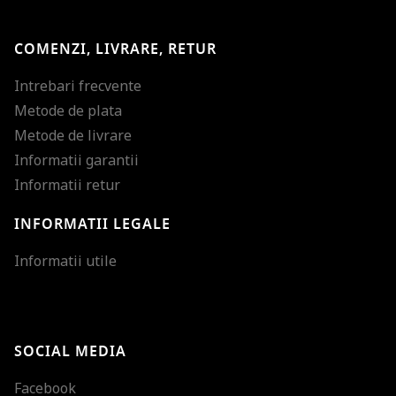
COMENZI, LIVRARE, RETUR
Intrebari frecvente
Metode de plata
Metode de livrare
Informatii garantii
Informatii retur
INFORMATII LEGALE
Mareste dimensiunea
Informatii utile
Micsoreaza dimensiu
Mareste spatierea tex
SOCIAL MEDIA
Micsoreaza spatierea
Facebook
Mareste inaltimea ra