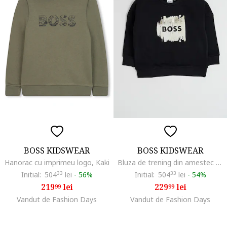
BOSS KIDSWEAR
BOSS KIDSWEAR
Hanorac cu imprimeu logo, Kaki
Bluza de trening din amestec de bumbac cu imprimeu logo, Negru/Bej
Initial:
504
33
lei
-
56%
Initial:
504
33
lei
-
54%
219
lei
229
lei
99
99
Vandut de Fashion Days
Vandut de Fashion Days