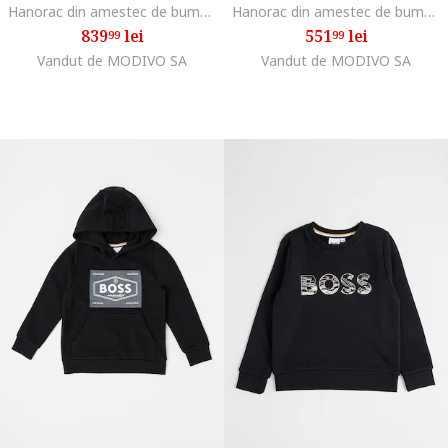
Hanorac din amestec de bumbac cu imprimeu logo, Negru
Hanorac din amestec de bumbac cu imprimeu logo, Bleumarin
839
lei
551
lei
99
99
Vandut de MODIVO SA
Vandut de MODIVO SA