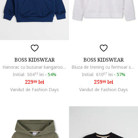
BOSS KIDSWEAR
BOSS KIDSWEAR
Hanorac cu buzunar kangaroo, Bleumarin
Bluza de trening cu fermoar scurt, Alb optic
Initial:
504
33
lei
-
54%
Initial:
610
07
lei
-
57%
229
lei
259
lei
99
99
Vandut de Fashion Days
Vandut de Fashion Days