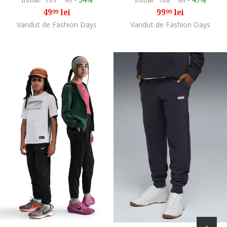
49
lei
99
lei
99
99
Vandut de Fashion Days
Vandut de Fashion Days