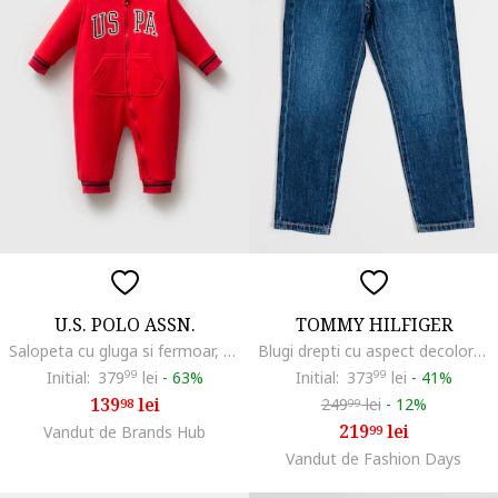
U.S. POLO ASSN.
TOMMY HILFIGER
Salopeta cu gluga si fermoar, Rosu
Blugi drepti cu aspect decolorat, Albastru melange
Initial:
379
99
lei
-
63%
Initial:
373
99
lei
-
41%
139
lei
249
lei
-
12%
98
99
219
lei
Vandut de Brands Hub
99
Vandut de Fashion Days