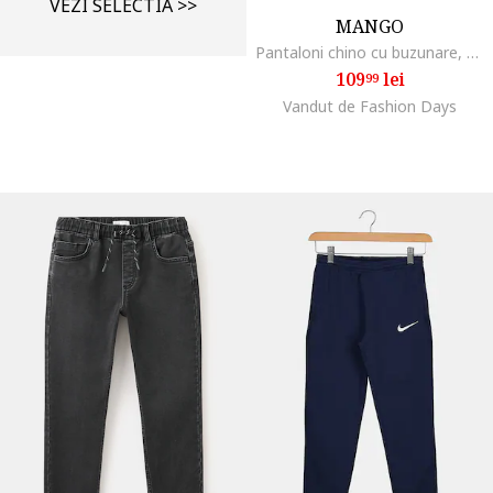
VEZI SELECTIA >>
MANGO
Pantaloni chino cu buzunare, Albastru ultramarin
109
lei
99
Vandut de Fashion Days