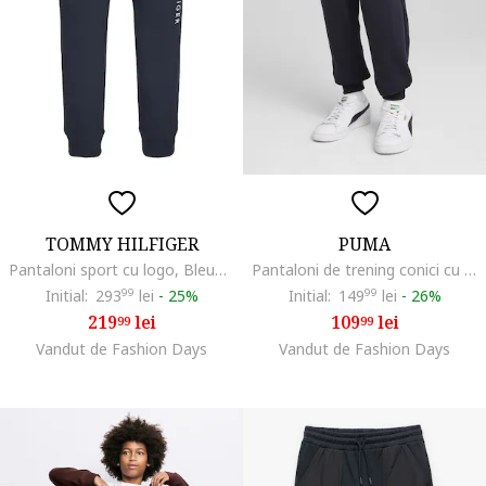
TOMMY HILFIGER
PUMA
Pantaloni sport cu logo, Bleumarin
Pantaloni de trening conici cu buzunare laterale, Albastru ultramarin
Initial:
293
99
lei
-
25%
Initial:
149
99
lei
-
26%
219
lei
109
lei
99
99
Vandut de Fashion Days
Vandut de Fashion Days