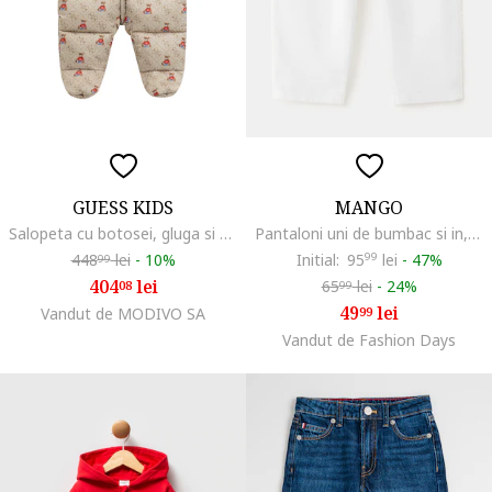
GUESS KIDS
MANGO
Salopeta cu botosei, gluga si model, Rosu/Bej
Pantaloni uni de bumbac si in, Alb
448
lei
-
10%
Initial:
95
99
lei
-
47%
99
404
lei
65
lei
-
24%
08
99
49
lei
Vandut de MODIVO SA
99
Vandut de Fashion Days