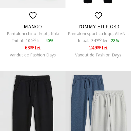
MANGO
TOMMY HILFIGER
Pantaloni chino drepti, Kaki
Pantaloni sport cu logo, Alb/Negru
Initial:
109
99
lei
-
40%
Initial:
347
99
lei
-
28%
65
lei
249
lei
99
99
Vandut de Fashion Days
Vandut de Fashion Days