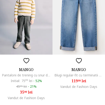
MANGO
MANGO
Pantaloni de trening cu snur de ajustare in talie, Gri carbune
Blugi regular-fit cu terminatii pliabile, Albastru
119
lei
Initial:
75
99
lei
-
52%
99
45
lei
-
21%
Vandut de Fashion Days
99
35
lei
99
Vandut de Fashion Days