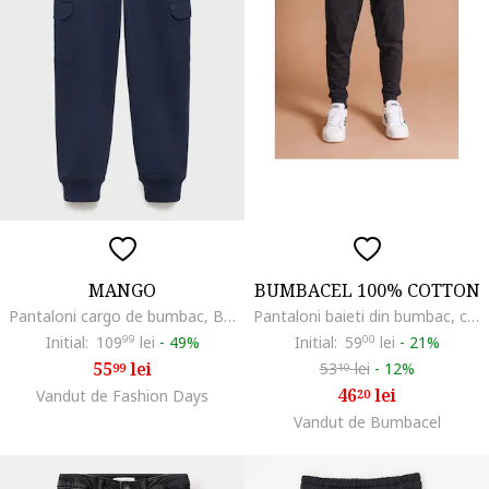
MANGO
BUMBACEL 100% COTTON
Pantaloni cargo de bumbac, Bleumarin
Pantaloni baieti din bumbac, cu sireturi, Negru
Initial:
109
99
lei
-
49%
Initial:
59
00
lei
-
21%
55
lei
53
lei
-
12%
99
10
46
lei
Vandut de Fashion Days
20
Vandut de Bumbacel