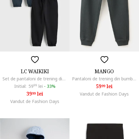
LC WAIKIKI
MANGO
Set de pantaloni de trening din amestec de bumbac - 2 perechi, Gri carbune
Pantaloni de trening din bumbac cu buzunare laterale, Verde smarald
59
lei
Initial:
59
99
lei
-
33%
99
39
lei
99
Vandut de Fashion Days
Vandut de Fashion Days