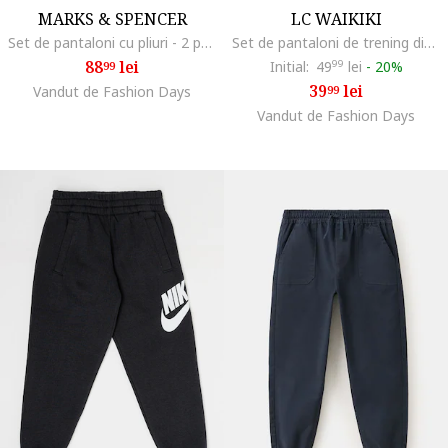
MARKS & SPENCER
LC WAIKIKI
Set de pantaloni cu pliuri - 2 perechi, Bleumarin
Set de pantaloni de trening din bumbac cu snur - 2 piese, Gri deschis/Gri inchis
88
lei
Initial:
49
99
lei
-
20%
99
39
lei
Vandut de Fashion Days
99
Vandut de Fashion Days