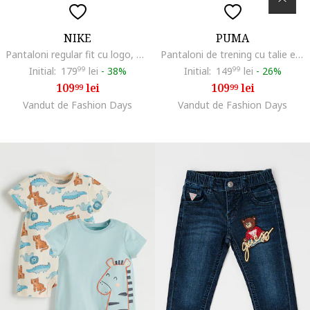
NIKE
PUMA
Pantaloni regular fit cu logo, Negru
Pantaloni de trening cu talie elastica si logo brodat, Rosu/Albastru ultramarin
Initial:
179
99
lei
-
38%
Initial:
149
99
lei
-
26%
109
lei
109
lei
99
99
Vandut de Fashion Days
Vandut de Fashion Days