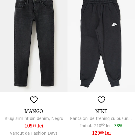
MANGO
NIKE
Blugi slim fit din denim, Negru
Pantaloni de trening cu buzunare oblice Sportswear Club, Negru
109
lei
Initial:
210
99
lei
-
38%
99
129
lei
Vandut de Fashion Days
99