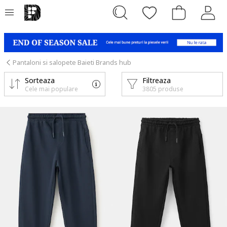
Pantaloni si salopete Baieti Brands hub
Sorteaza
Filtreaza
Cele mai populare
3805 produse