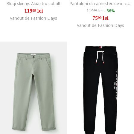
Blugi skinny, Albastru cobalt
Pantaloni din amestec de in cu cordon in talie, Bleumarin
119
lei
119
lei
-
36%
99
99
75
lei
Vandut de Fashion Days
99
Vandut de Fashion Days