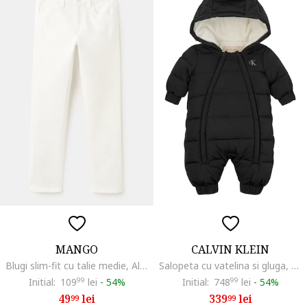
MANGO
CALVIN KLEIN
Blugi slim-fit cu talie medie, Alb murdar
Salopeta cu vatelina si gluga, Negru
Initial:
109
99
lei
-
54%
Initial:
748
99
lei
-
54%
49
lei
339
lei
99
99