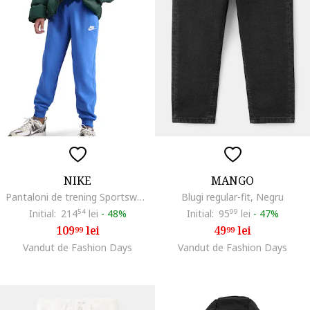
NIKE
MANGO
Pantaloni de trening Sportswear Club, Albastru royal
Blugi regular-fit, Negru
Initial:
214
54
lei
-
48%
Initial:
95
99
lei
-
47%
109
lei
49
lei
99
99
Vandut de Fashion Days
Vandut de Fashion Days