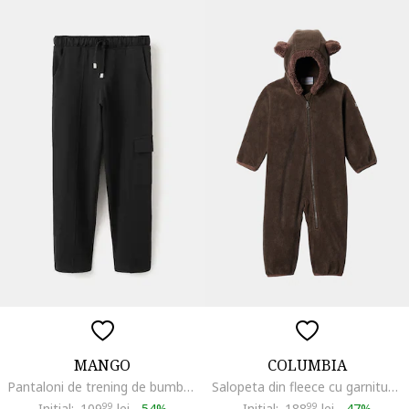
MANGO
COLUMBIA
Pantaloni de trening de bumbac cu buzunar lateral cu clapa, Negru stins
Salopeta din fleece cu garnituri din blana sintetica Tiny Bear™, Maro
Initial:
109
99
lei
-
54%
Initial:
188
99
lei
-
47%