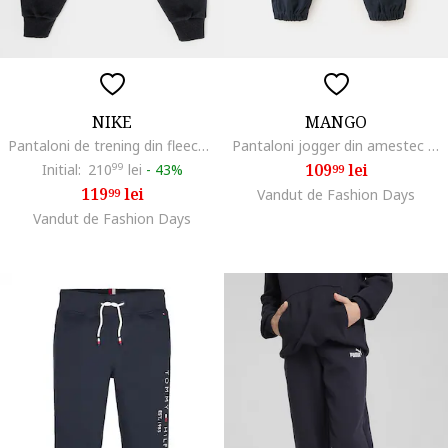
NIKE
MANGO
Pantaloni de trening din fleece cu logo Sportswear Club, Negru
Pantaloni jogger din amestec de bumbac cu snur, Albastru ultramarin
109
lei
Initial:
210
99
lei
-
43%
99
119
lei
99
Vandut de Fashion Days
Vandut de Fashion Days