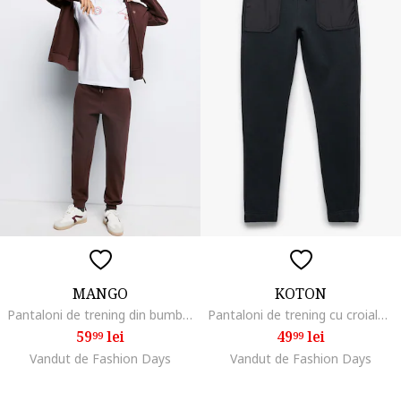
MANGO
KOTON
Pantaloni de trening din bumbac cu buzunare laterale, Maro cognac
Pantaloni de trening cu croiala conica si buzunare aplicate, Albastru ultramarin
59
lei
49
lei
99
99
Vandut de Fashion Days
Vandut de Fashion Days