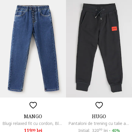
MANGO
HUGO
Blugi relaxed fit cu cordon, Bleumarin
Pantaloni de trening cu talie ajustabila, Rosu/Negru
119
lei
Initial:
320
99
lei
-
40%
99