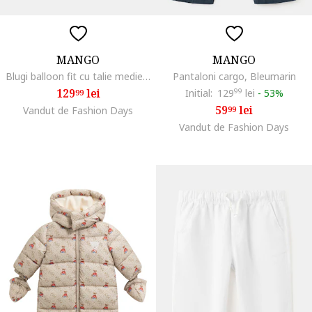
MANGO
MANGO
Blugi balloon fit cu talie medie, Albastru pastel
Pantaloni cargo, Bleumarin
129
lei
Initial:
129
99
lei
-
53%
99
59
lei
Vandut de Fashion Days
99
Vandut de Fashion Days