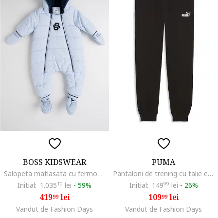
BOSS KIDSWEAR
PUMA
Salopeta matlasata cu fermoar, Albastru glaciar
Pantaloni de trening cu talie elastica si logo brodat, Negru
Initial:
1.035
10
lei
-
59%
Initial:
149
99
lei
-
26%
419
lei
109
lei
99
99
Vandut de Fashion Days
Vandut de Fashion Days