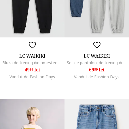
LC WAIKIKI
LC WAIKIKI
Bluza de trening din amestec de bumbac cu snur in talie, Negru stins
Set de pantaloni de trening din amestec de bumbac - 2 perechi, Gri deschis/Albastru melange
49
lei
69
lei
99
99
Vandut de Fashion Days
Vandut de Fashion Days