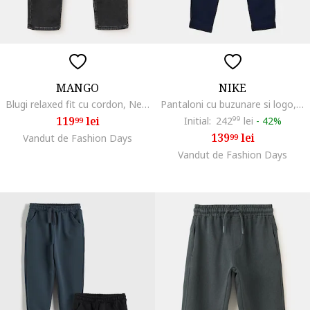
MANGO
NIKE
Blugi relaxed fit cu cordon, Negru stins
Pantaloni cu buzunare si logo, pentru fotbal, Bleumarin
119
lei
Initial:
242
99
lei
-
42%
99
139
lei
Vandut de Fashion Days
99
Vandut de Fashion Days