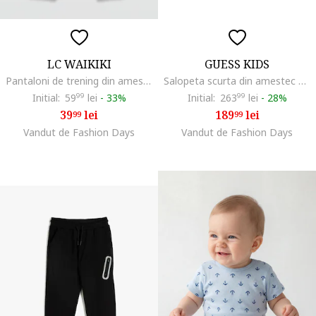
LC WAIKIKI
GUESS KIDS
Pantaloni de trening din amestec de bumbac cu model grafic, Negru
Salopeta scurta din amestec de in si bumbac si imprimeu, Multicolor
Initial:
59
99
lei
-
33%
Initial:
263
99
lei
-
28%
39
lei
189
lei
99
99
Vandut de Fashion Days
Vandut de Fashion Days