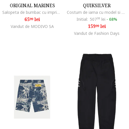
ORIGINAL MARINES
QUIKSILVER
Salopeta de bumbac cu imprimeu grafic, Galben pai/Albastru deschis
Costum de iarna cu model si gluga, Kaki
65
lei
Initial:
507
38
lei
-
68%
99
159
lei
Vandut de MODIVO SA
99
Vandut de Fashion Days