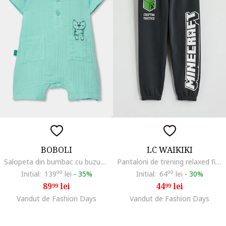
BOBOLI
LC WAIKIKI
Salopeta din bumbac cu buzunare aplicate, Verde menta
Pantaloni de trening relaxed fit cu tematica Minecraft, Alb/Verde/Gri antracit
Initial:
139
99
lei
-
35%
Initial:
64
99
lei
-
30%
89
lei
44
lei
99
99
Vandut de Fashion Days
Vandut de Fashion Days