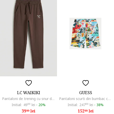
LC WAIKIKI
GUESS
Pantaloni de trening cu snur de ajustare in talie, Maro pamantiu
Pantaloni scurti din bumbac cu talie eleastica
Initial:
49
99
lei
-
20%
Initial:
247
99
lei
-
38%
39
lei
152
lei
99
99