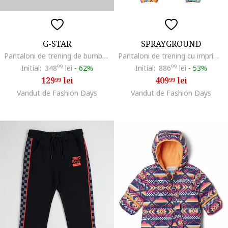
G-STAR
SPRAYGROUND
Pantaloni de trening de bumbac cu snur, Albastru inchis
Pantaloni de trening cu imprimeu grafic, Multicolor
Initial:
348
99
lei
-
62%
Initial:
886
99
lei
-
53%
129
lei
409
lei
99
99
Vandut de Fashion Days
Vandut de Fashion Days