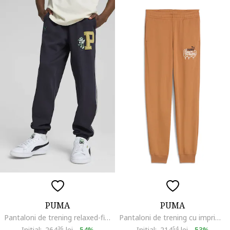
PUMA
PUMA
Pantaloni de trening relaxed-fit cu buzunare laterale, Albastru ultramarin
Pantaloni de trening cu imprimeu grafic MID90s, Maro camel
Initial:
264
36
lei
-
54%
Initial:
214
54
lei
-
53%