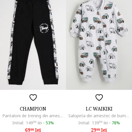
CHAMPION
LC WAIKIKI
Pantaloni de trening din amestec de bumbac cu segmente laterale, Negru
Salopeta din amestec de bumbac cu imprimeu grafic, Maro/Gri deschis/Verde sparanghel
Initial:
149
99
lei
-
53%
Initial:
139
99
lei
-
78%
69
lei
29
lei
99
99