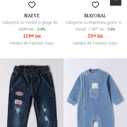
NAEVE
MAYORAL
Salopeta cu model si gluga detasabila, Albastru prafuit/Maro nisip
Salopeta cu imprimeu grafic si botosei, Verde/Alb fildes
339
lei
-
64%
Initial:
118
96
lei
-
54%
99
119
lei
53
lei
00
99
Vandut de Fashion Days
Vandut de Fashion Days