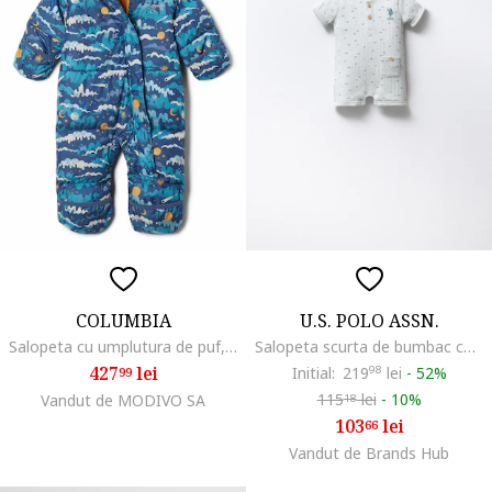
COLUMBIA
U.S. POLO ASSN.
Salopeta cu umplutura de puf, pentru schi si snowboarding Snugly Bunny, Albastru
Salopeta scurta de bumbac cu model grafic, Verde pal
427
lei
Initial:
219
98
lei
-
52%
99
115
lei
-
10%
Vandut de MODIVO SA
18
103
lei
66
Vandut de Brands Hub