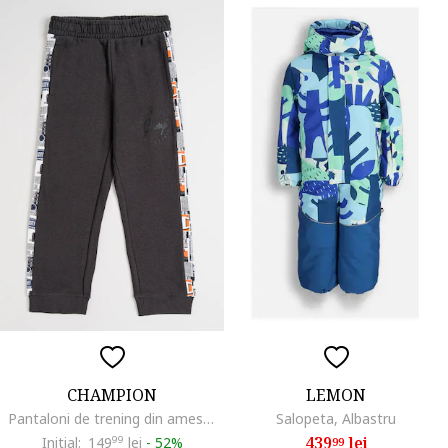
CHAMPION
LEMON
Pantaloni de trening din amestec de bumbac cu segmente laterale, Gri inchis
Salopeta, Albastru
439
lei
Initial:
149
99
lei
-
52%
99