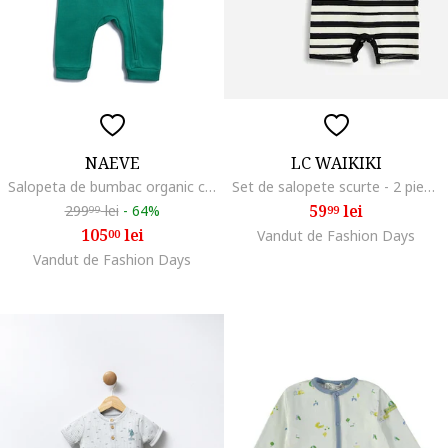
NAEVE
LC WAIKIKI
Salopeta de bumbac organic cu aplicatii cu urechi, Verde
Set de salopete scurte - 2 piese, Multicolor
59
lei
299
lei
-
64%
99
99
105
lei
00
Vandut de Fashion Days
Vandut de Fashion Days