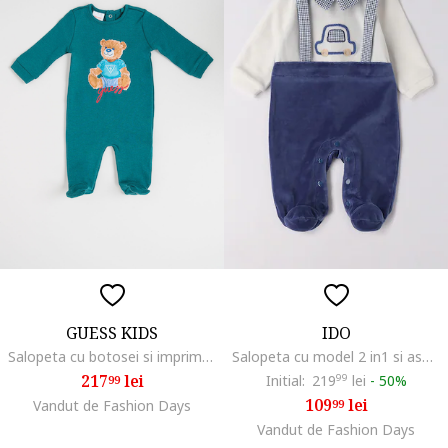
GUESS KIDS
IDO
Salopeta cu botosei si imprimeu logo, Verde inchis
Salopeta cu model 2 in1 si aspect texturat de catifea, Alb fildes/Albastru
217
lei
Initial:
219
99
lei
-
50%
99
109
lei
Vandut de Fashion Days
99
Vandut de Fashion Days