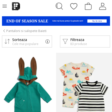
Pantaloni si salopete Baieti
Sorteaza
Filtreaza
Cele mai populare
83 produse