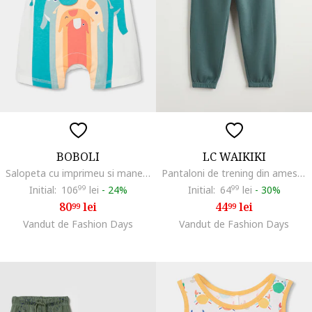
BOBOLI
LC WAIKIKI
Salopeta cu imprimeu si maneci scurte, Alb fildes/Coral
Pantaloni de trening din amestec de bumbac, Verde persan
Initial:
106
99
lei
-
24%
Initial:
64
99
lei
-
30%
80
lei
44
lei
99
99
Vandut de Fashion Days
Vandut de Fashion Days