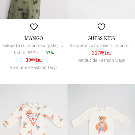
MANGO
GUESS KIDS
Salopeta cu imprimeu grafic, Kaki/Kaki inchis
Salopeta cu botosei si imprimeu logo, Albastru ultramarin
217
lei
Initial:
85
99
lei
-
53%
99
39
lei
99
Vandut de Fashion Days
Vandut de Fashion Days