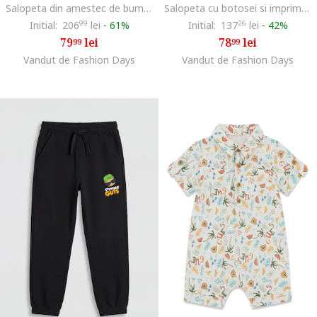
Salopeta din amestec de bumbac cu model urs, Verde pal/Verde feriga
Salopeta cu botosei si imprimeu grafic, Roz somon/Gri deschis melange
Initial:
206
99
lei
-
61%
Initial:
137
26
lei
-
42%
79
lei
78
lei
99
99
Vandut de Fashion Days
Vandut de Fashion Days