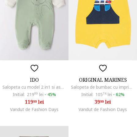
IDO
ORIGINAL MARINES
Salopeta cu model 2 in1 si aspect texturat de catifea, Alb/Verde pal
Salopeta de bumbac cu imprimeu grafic, Galben pai/Albastru deschis
Initial:
219
99
lei
-
45%
Initial:
105
74
lei
-
62%
119
lei
39
lei
99
99
Vandut de Fashion Days
Vandut de Fashion Days