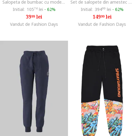
Salopeta de bumbac cu model grafic, Galben pai/Alb optic
Set de salopete din amestec de bumbac - 2 piese, Alb fildes/Maro deschis
Initial:
105
74
lei
-
62%
Initial:
394
99
lei
-
62%
39
lei
149
lei
99
99
Vandut de Fashion Days
Vandut de Fashion Days