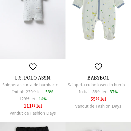
U.S. POLO ASSN.
BABYBOL
Salopeta scurta de bumbac cu model grafic, Verde pal
Salopeta cu botosei din bumbac si imprimeu, Albastru prafuit/Grej
Initial:
239
99
lei
-
53%
Initial:
88
99
lei
-
37%
55
lei
129
lei
-
14%
99
96
111
lei
11
Vandut de Fashion Days
Vandut de Fashion Days