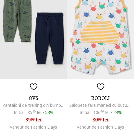
OVS
BOBOLI
Pantaloni de trening din bumbac cu snur in talie - 2 perechi, Kaki/Bleumarin
Salopeta fara maneci cu buzunar kangaroo, Alb/Galben
Initial:
85
40
lei
-
53%
Initial:
106
99
lei
-
24%
39
lei
80
lei
99
99
Vandut de Fashion Days
Vandut de Fashion Days