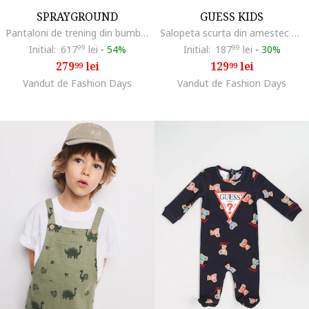
SPRAYGROUND
GUESS KIDS
Pantaloni de trening din bumbac Glow In The Dark, Negru/Alb optic/Verde fistic
Salopeta scurta din amestec de bumbac cu model, Albastru deschis
Initial:
617
99
lei
-
54%
Initial:
187
99
lei
-
30%
279
lei
129
lei
99
99
Vandut de Fashion Days
Vandut de Fashion Days