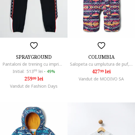
SPRAYGROUND
COLUMBIA
Pantaloni de trening cu imprimeu grafic, Gri/Negru stins
Salopeta cu umplutura de puf, pentru schi si snowboarding Snugly Bunny, Piersica/Bleumarin
427
lei
Initial:
513
99
lei
-
49%
99
259
lei
99
Vandut de MODIVO SA
Vandut de Fashion Days