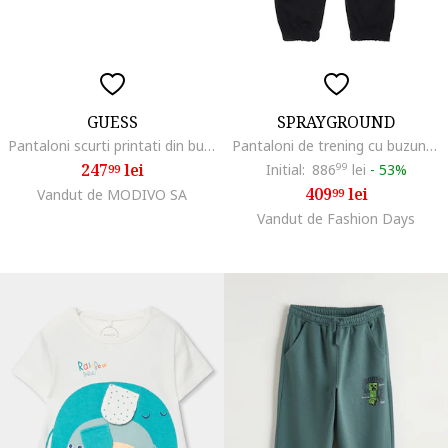
GUESS
SPRAYGROUND
Pantaloni scurti printati din bumbac.
Pantaloni de trening cu buzunare cu fermoar Special, Negru/Rosu vermillion
247
lei
Initial:
886
99
lei
-
53%
99
409
lei
Vandut de MODIVO SA
99
Vandut de Fashion Days