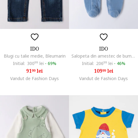
IDO
IDO
Blugi cu talie medie, Bleumarin
Salopeta din amestec de bumbac cu buzunar, Albastru lavanda
Initial:
300
99
lei
-
69%
Initial:
206
99
lei
-
46%
91
lei
109
lei
99
99
Vandut de Fashion Days
Vandut de Fashion Days