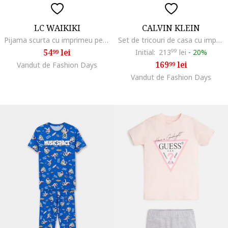
LC WAIKIKI
CALVIN KLEIN
Pijama scurta cu imprimeu pe partea din spate, Gri
Set de tricouri de casa cu imprimeu logo - 2 piese, Gri deschis melange/Bleumarin
54
lei
Initial:
213
99
lei
-
20%
99
169
lei
Vandut de Fashion Days
99
Vandut de Fashion Days