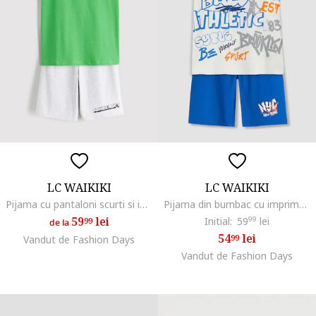
LC WAIKIKI
LC WAIKIKI
Pijama cu pantaloni scurti si imprimeu Minecraft, Verde deschis/Gri deschis melange
Pijama din bumbac cu imprimeu cu baschet, Alb murdar/Albastru
59
lei
Initial:
59
99
lei
99
de la
54
lei
99
Vandut de Fashion Days
Vandut de Fashion Days