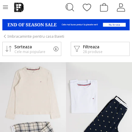
Imbracaminte pentru casa Baieti
Sorteaza
Filtreaza
Cele mai populare
28 produse