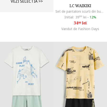
VEZI SELECTIA >>
LC WAIKIKI
Set de pantaloni scurti din bumbac cu imprimeu grafic discret - 2 piese, Albastru royal/Albastru petrol
Initial:
39
99
lei
-
12%
34
lei
99
Vandut de Fashion Days