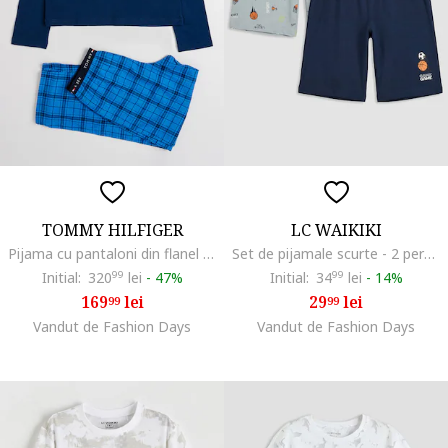
TOMMY HILFIGER
LC WAIKIKI
Pijama cu pantaloni din flanel cu model in carouri, Albastru
Set de pijamale scurte - 2 perechi, Gri deschis/Bleumarin
Initial:
320
99
lei
-
47%
Initial:
34
99
lei
-
14%
169
lei
29
lei
99
99
Vandut de Fashion Days
Vandut de Fashion Days