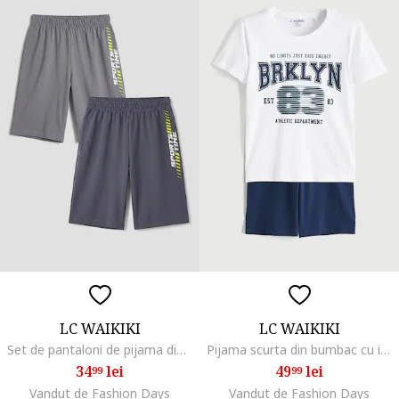
LC WAIKIKI
LC WAIKIKI
Set de pantaloni de pijama din bumbac - 2 piese, Gri/Gri inchis
Pijama scurta din bumbac cu imprimeu text, Albastru inchis/Alb optic/Albastru petrol
34
lei
49
lei
99
99
Vandut de Fashion Days
Vandut de Fashion Days