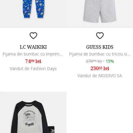
LC WAIKIKI
GUESS KIDS
Pijama din bumbac cu imprimeu grafic, Albastru
Pijama de bumbac cu tricou si pantaloni scurti, Gri/Roz
74
lei
270
lei
-
15%
99
99
230
lei
Vandut de Fashion Days
33
Vandut de MODIVO SA