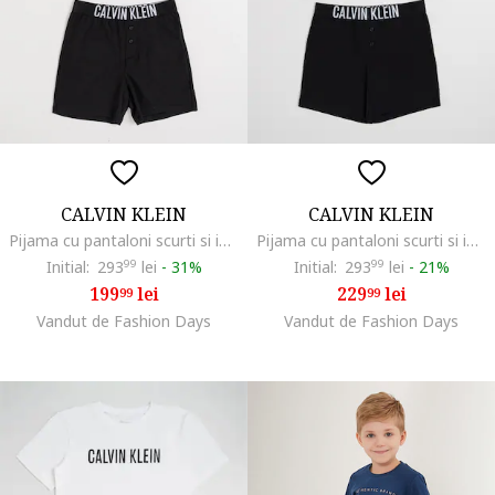
CALVIN KLEIN
CALVIN KLEIN
Pijama cu pantaloni scurti si imprimeu logo, Negru/Portocaliu mandarina
Pijama cu pantaloni scurti si imprimeu logo, Negru
Initial:
293
99
lei
-
31%
Initial:
293
99
lei
-
21%
199
lei
229
lei
99
99
Vandut de Fashion Days
Vandut de Fashion Days