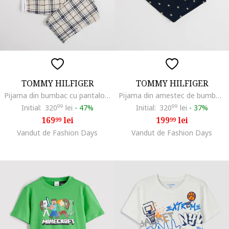
TOMMY HILFIGER
TOMMY HILFIGER
Pijama din bumbac cu pantaloni in carouri, Alb fildes/Negru
Pijama din amestec de bumbac cu pantaloni lungi, Alb/Bleumarin
Initial:
320
99
lei
-
47%
Initial:
320
99
lei
-
37%
169
lei
199
lei
99
99
Vandut de Fashion Days
Vandut de Fashion Days