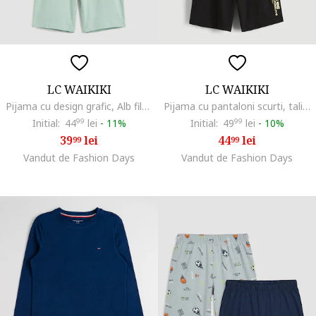
LC WAIKIKI
LC WAIKIKI
Pijama cu design grafic, Alb fildes/Verde pastel
Pijama cu pantaloni scurti, talie elastica si model, Negru/Portocaliu pastel
Initial:
44
99
lei
-
11%
Initial:
49
99
lei
-
10%
39
lei
44
lei
99
99
Vandut de Fashion Days
Vandut de Fashion Days