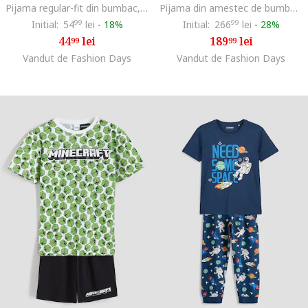
Pijama regular-fit din bumbac, Alb/Albastru royal
Pijama din amestec de bumbac cu pantaloni scurti, Albastru inchis
Initial:
54
99
lei
-
18%
Initial:
266
99
lei
-
28%
44
lei
189
lei
99
99
Vandut de Fashion Days
Vandut de Fashion Days