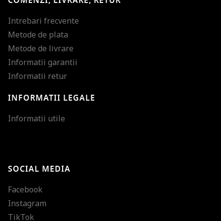
COMENZI, LIVRARE, RETUR
Intrebari frecvente
Metode de plata
Metode de livrare
Informatii garantii
Informatii retur
INFORMATII LEGALE
Mareste dimensiunea
Informatii utile
Micsoreaza dimensiu
Mareste spatierea tex
SOCIAL MEDIA
Micsoreaza spatierea
Facebook
Mareste inaltimea ra
Instagram
Micsoreaza inaltimea
TikTok