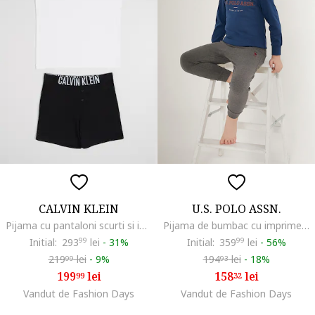
CALVIN KLEIN
U.S. POLO ASSN.
Pijama cu pantaloni scurti si imprimeu logo, Alb/Negru
Pijama de bumbac cu imprimeu logo, Albastru inchis/Gri inchis melange
Initial:
293
99
lei
-
31%
Initial:
359
99
lei
-
56%
219
lei
-
9%
194
lei
-
18%
99
93
199
lei
158
lei
99
32
Vandut de Fashion Days
Vandut de Fashion Days