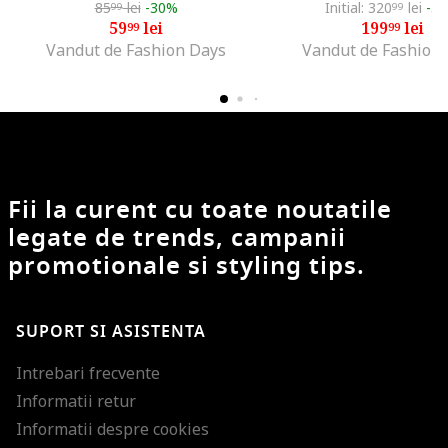
85
lei
-30%
Initial: 320
lei
-3
99
99
59
lei
199
lei
99
99
Vandut de Fashion Days
Vandut de Fashion
Fii la curent cu toate noutatile
legate de trends, campanii
promotionale si styling tips.
SUPORT SI ASISTENTA
Intrebari frecvente
Informatii retur
Informatii despre cookies