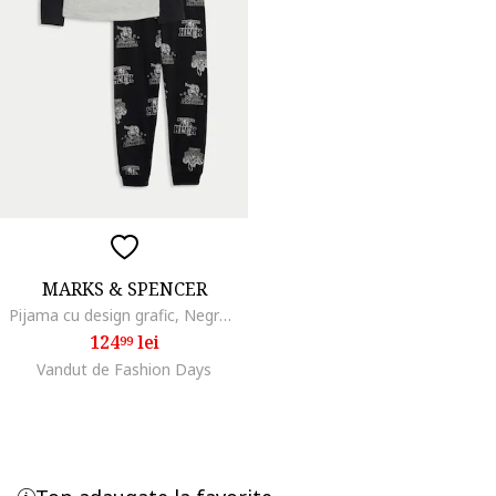
MARKS & SPENCER
Pijama cu design grafic, Negru/Gri deschis
124
lei
99
Vandut de Fashion Days