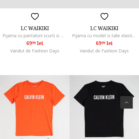
LC WAIKIKI
LC WAIKIKI
Pijama cu pantaloni scurti si model tematic Minecraft, Alb/Verde/Negru
Pijama cu model si talie elastica, Alb/Albastru inchis/Portocaliu neon
69
lei
69
lei
99
99
Vandut de Fashion Days
Vandut de Fashion Days