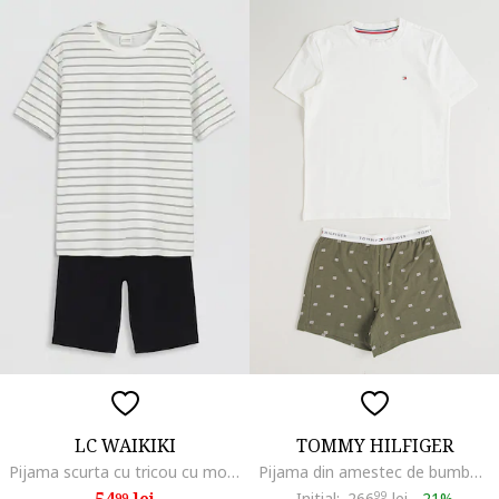
LC WAIKIKI
TOMMY HILFIGER
Pijama scurta cu tricou cu model in dungi, Alb/Negru antracit
Pijama din amestec de bumbac cu pantaloni scurti, Verde masliniu/Alb optic
54
lei
Initial:
266
99
lei
-
21%
99