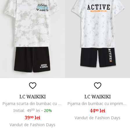
LC WAIKIKI
LC WAIKIKI
Pijama scurta din bumbac cu model, Alb/Negru
Pijama din bumbac cu imprimeu text, Alb/Negru
44
lei
Initial:
49
99
lei
-
20%
99
39
lei
99
Vandut de Fashion Days
Vandut de Fashion Days