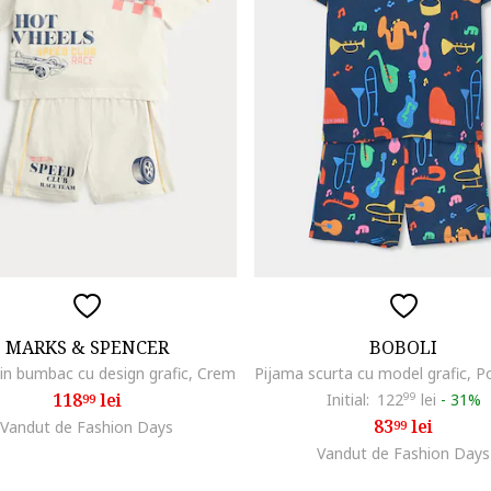
MARKS & SPENCER
BOBOLI
in bumbac cu design grafic, Crem
118
lei
Initial:
122
99
lei
-
31%
99
83
lei
Vandut de Fashion Days
99
Vandut de Fashion Days