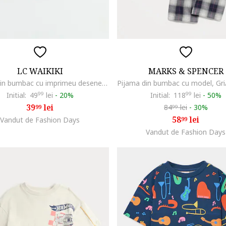
LC WAIKIKI
MARKS & SPENCER
Pijama din bumbac cu imprimeu desene animate, Alb/Albastru gentian
Initial:
49
99
lei
-
20%
Initial:
118
99
lei
-
50%
39
lei
84
lei
-
30%
99
99
58
lei
Vandut de Fashion Days
99
Vandut de Fashion Days