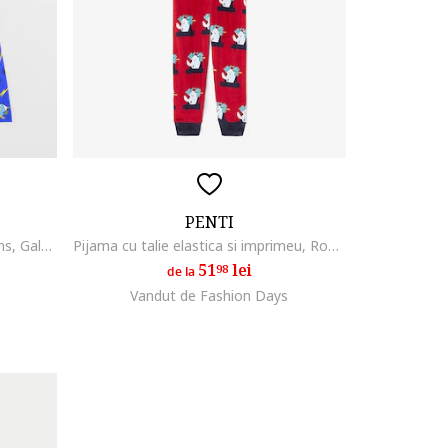
PENTI
Pijama scurta cu model cu Minions, Galben/Albastru
Pijama cu talie elastica si imprimeu, Rosu/Alb
51
lei
98
de la
Vandut de Fashion Days