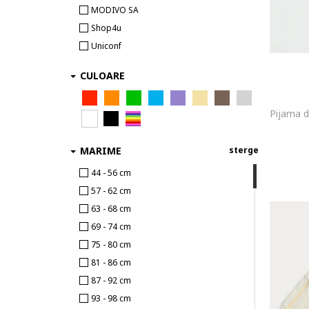
MODIVO SA
Shop4u
Uniconf
CULOARE
MARIME
sterge
44 - 56 cm
57 - 62 cm
63 - 68 cm
69 - 74 cm
75 - 80 cm
81 - 86 cm
87 - 92 cm
93 - 98 cm