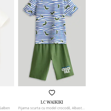
LC WAIKIKI
Galben
Pijama scurta cu model crocodil, Albastru royal/Verde masliniu/Alb optic