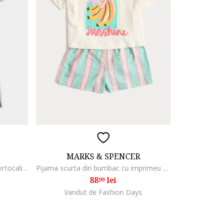
MARKS & SPENCER
Pijama scurta cu model grafic, Portocaliu mandarina/Albastru/Bleumarin
Pijama scurta din bumbac cu imprimeu de vara, Alb fildes/Turcoaz
88
lei
99
Vandut de Fashion Days