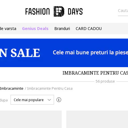
Cauta
de varsta
Genius Deals
Branduri
CARD CADOU
IMBRACAMINTE PENTRU CAS
56 produse
Imbracaminte
/
Imbracaminte Pentru Casa
Cele mai populare
 dupa