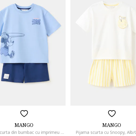
MANGO
MANGO
Pijama scurta din bumbac cu imprimeu cu Mickey Mouse, Albastru lavanda/Bleumarin
Pijama scurta cu Snoopy, Alb/