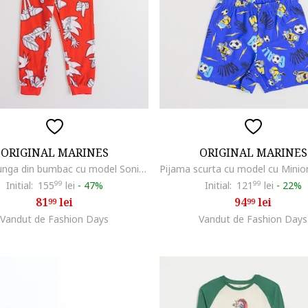
ORIGINAL MARINES
ORIGINAL MARINES
Pijama lunga din bumbac cu model Sonic, Rosu/Alb/Negru
Initial:
155
99
lei
-
47%
Initial:
121
99
lei
-
22%
81
lei
94
lei
99
99
Vandut de Fashion Days
Vandut de Fashion Days