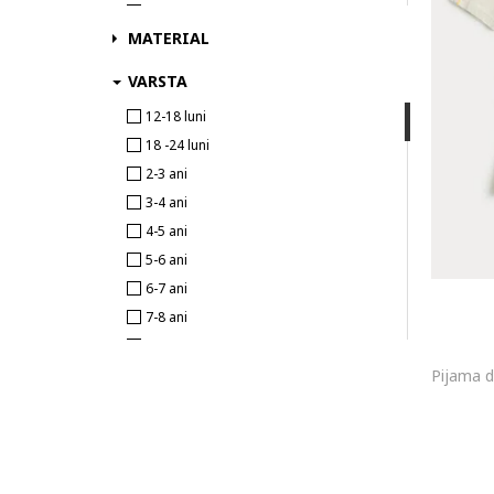
99 - 104 cm
MATERIAL
105 - 110 cm
111 - 116 cm
VARSTA
117 - 122 cm
12-18 luni
123 - 128 cm
18 -24 luni
129 - 134 cm
2-3 ani
135 - 140 cm
3-4 ani
141 - 146 cm
4-5 ani
147 - 152 cm
5-6 ani
153 - 158 cm
6-7 ani
159 - 164 cm
7-8 ani
165 - 176 cm
8-9 ani
Peste 176 cm
9-10 ani
Pijama d
10-11 ani
11-12 ani
12-13 ani