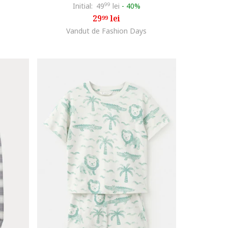
Initial:
49
99
lei
-
40%
29
lei
99
Vandut de Fashion Days