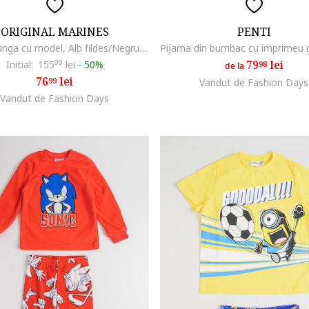
ORIGINAL MARINES
PENTI
Pijama lunga cu model, Alb fildes/Negru/Maro deschis
79
lei
Initial:
155
99
lei
-
50%
98
de la
76
lei
99
Vandut de Fashion Days
Vandut de Fashion Days