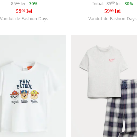
85
lei
-
30%
Initial:
85
99
lei
-
30%
99
59
lei
59
lei
99
99
Vandut de Fashion Days
Vandut de Fashion Days