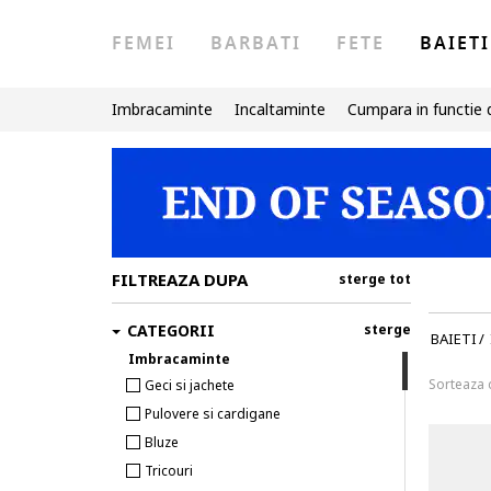
FEMEI
BARBATI
FETE
BAIETI
Imbracaminte
Incaltaminte
Cumpara in functie 
FILTREAZA DUPA
sterge tot
CATEGORII
sterge
BAIETI
/
Imbracaminte
Sorteaza
Geci si jachete
Pulovere si cardigane
Bluze
Tricouri