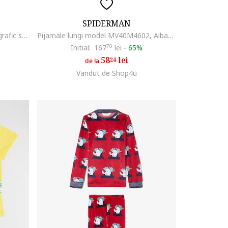
SPIDERMAN
Pijama din bumbac cu imprimeu grafic si maneci scurte, Alb/Albastru aquamarin/Lila
Pijamale lungi model MV40M4602, Albastru
Initial:
167
70
lei
-
65%
58
lei
24
de la
Vandut de Shop4u