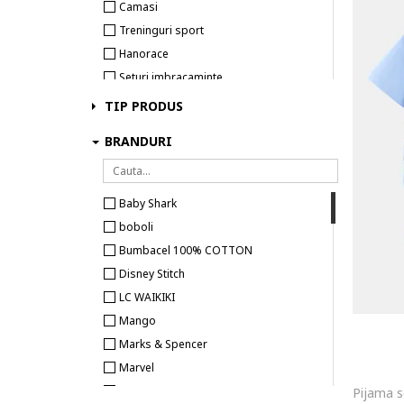
Camasi
Treninguri sport
Hanorace
Seturi imbracaminte
Pantaloni si salopete
TIP PRODUS
Lenjerie intima
BRANDURI
Pantaloni scurti
Costume de baie
Imbracaminte pentru casa
Baby Shark
boboli
Bumbacel 100% COTTON
Disney Stitch
LC WAIKIKI
Mango
Marks & Spencer
Marvel
Mickey Mouse