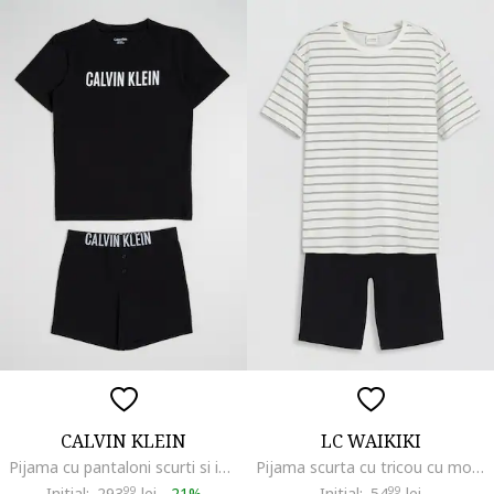
CALVIN KLEIN
LC WAIKIKI
Pijama cu pantaloni scurti si imprimeu logo, Negru
Pijama scurta cu tricou cu model in dungi, Alb/Negru antracit
Initial:
293
99
lei
-
21%
Initial:
54
99
lei