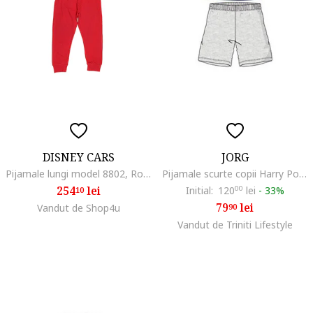
DISNEY CARS
JORG
Pijamale lungi model 8802, Rosu/Alb
Pijamale scurte copii Harry Potter gri/albastru, Multicolor
254
lei
Initial:
120
00
lei
-
33%
10
79
lei
Vandut de Shop4u
90
Vandut de Triniti Lifestyle