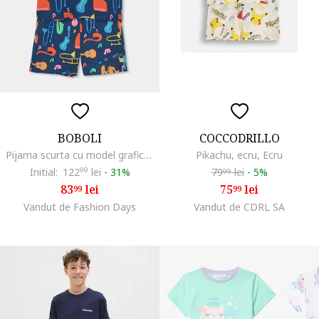
BOBOLI
COCCODRILLO
Pijama scurta cu model grafic, Portocaliu mandarina/Albastru/Bleumarin
Pikachu, ecru, Ecru
Initial:
122
99
lei
-
31%
79
lei
-
5%
99
83
lei
75
lei
99
99
Vandut de Fashion Days
Vandut de CDRL SA