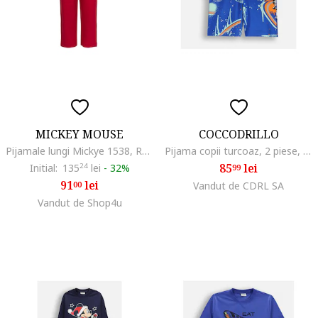
MICKEY MOUSE
COCCODRILLO
Pijamale lungi Mickye 1538, Rosu
Pijama copii turcoaz, 2 piese, bumbac, Albastru
85
lei
Initial:
135
24
lei
-
32%
99
91
lei
00
Vandut de CDRL SA
Vandut de Shop4u