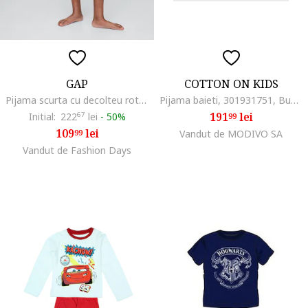
GAP
COTTON ON KIDS
Pijama scurta cu decolteu rotund, Verde deschis/Albastru deschis
Pijama baieti, 301931751, Bumbac, Albastru
191
lei
Initial:
222
67
lei
-
50%
99
109
lei
99
Vandut de MODIVO SA
Vandut de Fashion Days