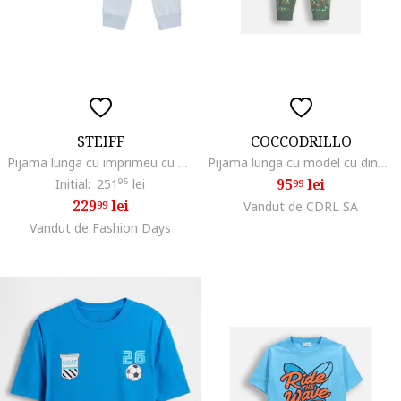
STEIFF
COCCODRILLO
Pijama lunga cu imprimeu cu elefanti, Albastru
Pijama lunga cu model cu dinozauri
95
lei
Initial:
251
95
lei
99
229
lei
99
Vandut de CDRL SA
Vandut de Fashion Days