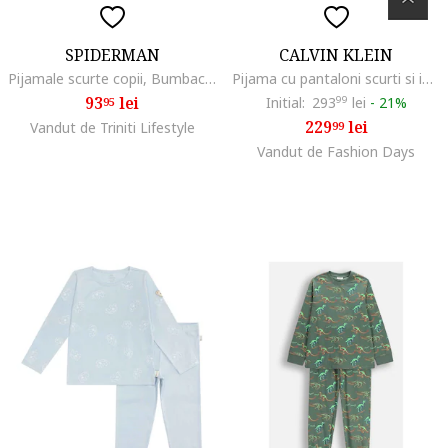
SPIDERMAN
CALVIN KLEIN
Pijamale scurte copii, Bumbac, Albastru deschis - 46997, Albastru deschis
Pijama cu pantaloni scurti si imprimeu logo, Alb/Negru
93
lei
Initial:
293
99
lei
-
21%
95
229
lei
Vandut de Triniti Lifestyle
99
Vandut de Fashion Days