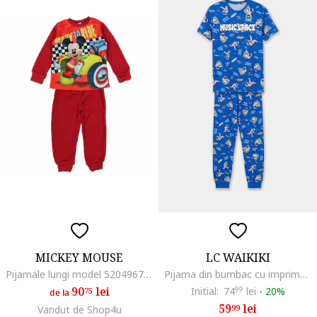
MICKEY MOUSE
LC WAIKIKI
Pijamale lungi model 52049671, Rosu
Pijama din bumbac cu imprimeu grafic, Albastru
90
lei
Initial:
74
99
lei
-
20%
75
de la
59
lei
99
Vandut de Shop4u