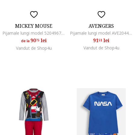
MICKEY MOUSE
AVENGERS
Pijamale lungi model 52049671, Albastru
Pijamale lungi model AVE2044, Gri
90
lei
91
lei
75
51
de la
Vandut de Shop4u
Vandut de Shop4u