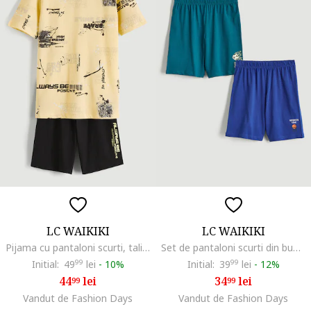
LC WAIKIKI
LC WAIKIKI
Pijama cu pantaloni scurti, talie elastica si model, Negru/Portocaliu pastel
Set de pantaloni scurti din bumbac cu imprimeu grafic discret - 2 piese, Albastru royal/Albastru petrol
Initial:
49
99
lei
-
10%
Initial:
39
99
lei
-
12%
44
lei
34
lei
99
99
Vandut de Fashion Days
Vandut de Fashion Days