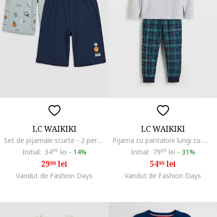
LC WAIKIKI
LC WAIKIKI
Set de pijamale scurte - 2 perechi, Gri deschis/Bleumarin
Pijama cu pantaloni lungi cu model in carouri, Gri deschis/Verde persan/Bleumarin
Initial:
34
99
lei
-
14%
Initial:
79
99
lei
-
31%
29
lei
54
lei
99
99
Vandut de Fashion Days
Vandut de Fashion Days