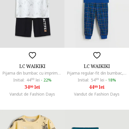
LC WAIKIKI
LC WAIKIKI
Pijama din bumbac cu imprimeu text, Alb/Negru
Pijama regular-fit din bumbac, Alb/Albastru royal
Initial:
44
99
lei
-
22%
Initial:
54
99
lei
-
18%
34
lei
44
lei
99
99
Vandut de Fashion Days
Vandut de Fashion Days