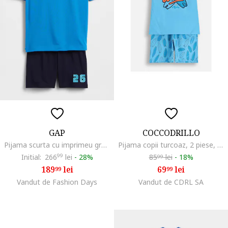
GAP
COCCODRILLO
Pijama scurta cu imprimeu grafic, Albastru pastel
Pijama copii turcoaz, 2 piese, bumbac, Turcoaz
Initial:
266
99
lei
-
28%
85
lei
-
18%
99
189
lei
69
lei
99
99
Vandut de Fashion Days
Vandut de CDRL SA