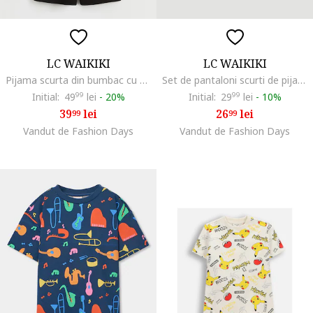
LC WAIKIKI
LC WAIKIKI
Pijama scurta din bumbac cu model, Alb/Negru
Set de pantaloni scurti de pijama cu talie elastica - 2 perechi, Gri deschis/Albastru royal/Bleumarin
Initial:
49
99
lei
-
20%
Initial:
29
99
lei
-
10%
39
lei
26
lei
99
99
Vandut de Fashion Days
Vandut de Fashion Days