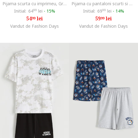
Pijama scurta cu imprimeu, Gri deschis/Bleumarin
Pijama cu pantaloni scurti si model tematic Minecraft, Alb/Verde/Negru
Initial:
64
99
lei
-
15%
Initial:
69
99
lei
-
14%
54
lei
59
lei
99
99
Vandut de Fashion Days
Vandut de Fashion Days