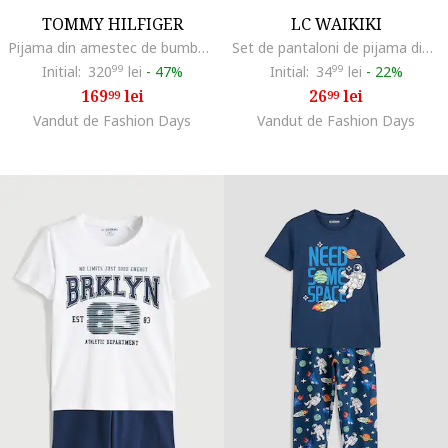
TOMMY HILFIGER
LC WAIKIKI
Pijama din amestec de bumbac cu pantaloni lungi, Alb/Bleumarin
Set de pantaloni de pijama din bumbac - 2 piese, Gri/Gri inchis
Initial:
320
99
lei
-
47%
Initial:
34
99
lei
-
22%
169
lei
26
lei
99
99
Vandut de Fashion Days
Vandut de Fashion Days