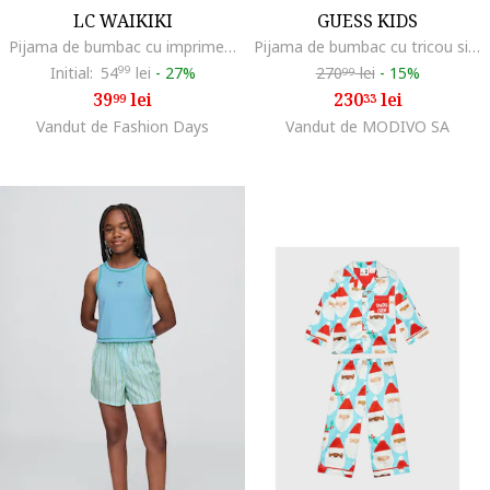
LC WAIKIKI
GUESS KIDS
Pijama de bumbac cu imprimeu, Albastru royal/Verde feriga/Bleumarin
Pijama de bumbac cu tricou si pantaloni scurti, Gri/Roz
Initial:
54
99
lei
-
27%
270
lei
-
15%
99
39
lei
230
lei
99
33
Vandut de Fashion Days
Vandut de MODIVO SA