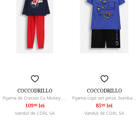
COCCODRILLO
COCCODRILLO
Pijama de Craciun Cu Mickey Mouse
Pijama copii set piese, bumbac, Multicolor
109
lei
85
lei
99
99
Vandut de CDRL SA
Vandut de CDRL SA