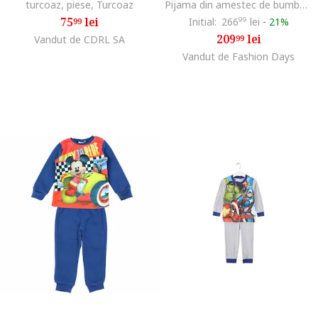
turcoaz, piese, Turcoaz
Pijama din amestec de bumbac cu pantaloni scurti, Verde masliniu/Alb optic
75
lei
Initial:
266
99
lei
-
21%
99
209
lei
Vandut de CDRL SA
99
Vandut de Fashion Days