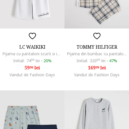
LC WAIKIKI
TOMMY HILFIGER
Pijama cu pantaloni scurti si imprimeu Minecraft, Verde deschis/Gri deschis melange
Pijama din bumbac cu pantaloni in carouri, Alb fildes/Negru
Initial:
74
99
lei
-
20%
Initial:
320
99
lei
-
47%
59
lei
169
lei
99
99
Vandut de Fashion Days
Vandut de Fashion Days