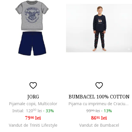
JORG
BUMBACEL 100% COTTON
Pijamale copii, Multicolor
Pijama cu imprimeu de Craciun, din bumbac, pentru baieti, Albastru
Initial:
120
00
lei
-
33%
99
lei
-
13%
90
79
lei
86
lei
90
91
Vandut de Triniti Lifestyle
Vandut de Bumbacel