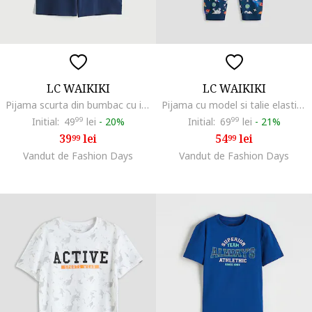
LC WAIKIKI
LC WAIKIKI
Pijama scurta din bumbac cu imprimeu text, Albastru inchis/Alb optic/Albastru petrol
Pijama cu model si talie elastica, Alb/Albastru inchis/Portocaliu neon
Initial:
49
99
lei
-
20%
Initial:
69
99
lei
-
21%
39
lei
54
lei
99
99
Vandut de Fashion Days
Vandut de Fashion Days