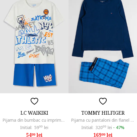
LC WAIKIKI
TOMMY HILFIGER
Pijama din bumbac cu imprimeu cu baschet, Alb murdar/Albastru
Pijama cu pantaloni din flanel cu model in carouri, Albastru
Initial:
59
99
lei
Initial:
320
99
lei
-
47%
54
lei
169
lei
99
99