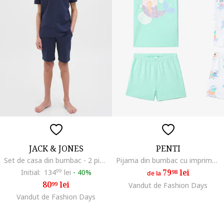
JACK & JONES
PENTI
Set de casa din bumbac - 2 piese, Albastru inchis
Pijama din bumbac cu imprimeu grafic si maneci scurte, Alb/Albastru aquamarin/Lila
79
lei
Initial:
134
99
lei
-
40%
98
de la
80
lei
99
Vandut de Fashion Days
Vandut de Fashion Days