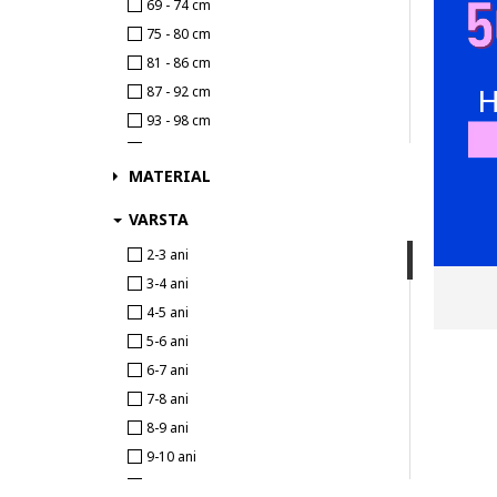
69 - 74 cm
75 - 80 cm
81 - 86 cm
87 - 92 cm
93 - 98 cm
99 - 104 cm
MATERIAL
105 - 110 cm
111 - 116 cm
VARSTA
117 - 122 cm
2-3 ani
123 - 128 cm
3-4 ani
129 - 134 cm
4-5 ani
135 - 140 cm
5-6 ani
141 - 146 cm
6-7 ani
147 - 152 cm
7-8 ani
153 - 158 cm
8-9 ani
159 - 164 cm
9-10 ani
165 - 176 cm
10-11 ani