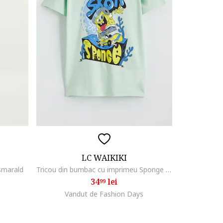
LC WAIKIKI
 smarald
Tricou din bumbac cu imprimeu Sponge Bob, Galben/Verde pal/Albastru
34
lei
99
Vandut de Fashion Days