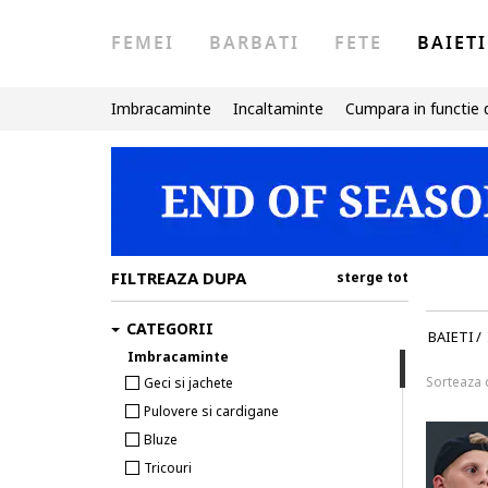
FEMEI
BARBATI
FETE
BAIETI
Imbracaminte
Incaltaminte
Cumpara in functie 
FILTREAZA DUPA
sterge tot
CATEGORII
BAIETI
/
Imbracaminte
Sorteaza
Geci si jachete
Pulovere si cardigane
Bluze
Tricouri