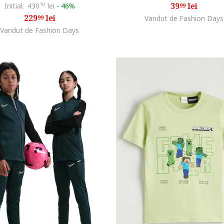
39
lei
Initial:
430
10
lei
-
46%
99
229
lei
99
Vandut de Fashion Days
Vandut de Fashion Days