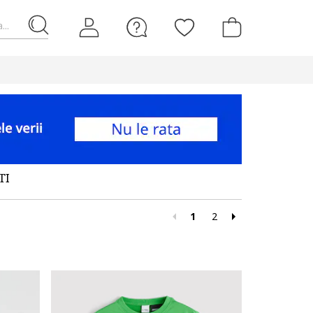
...
TI
1
2