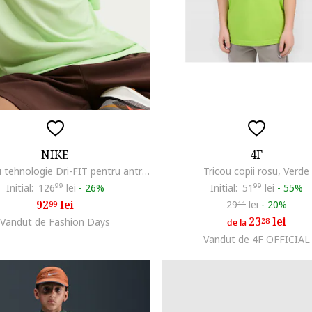
NIKE
4F
Tricou cu tehnologie Dri-FIT pentru antrenament, Verde lime
Tricou copii rosu, Verde
Initial:
126
99
lei
-
26%
Initial:
51
99
lei
-
55%
92
lei
29
lei
-
20%
99
11
23
lei
Vandut de Fashion Days
28
de la
Vandut de 4F OFFICIAL