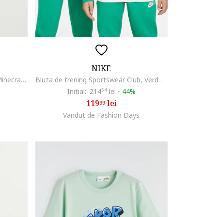
NIKE
Tricou din bumbac cu imprimeu Minecraft, Alb/Albastru/Verde fistic
Bluza de trening Sportswear Club, Verde menta
Initial:
214
54
lei
-
44%
119
lei
99
Vandut de Fashion Days