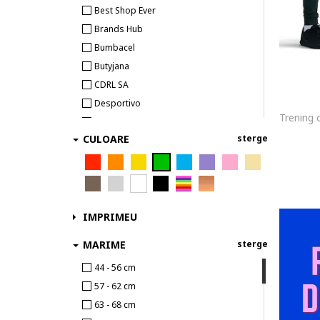
NAME IT
Best Shop Ever
Nike
Brands Hub
OVS
Bumbacel
Penti
Butyjana
QUIKSILVER
CDRL SA
Regatta
Desportivo
Reima
GRID
Roly Poly
CULOARE
sterge
MODIVO SA
U.S. Polo Assn.
ORIGINALS
Under Armour
PB Retail
Vans
SPORT GURU
ZONE3
STEPSPORT
IMPRIMEU
Top Sport
MARIME
sterge
TrainerSport
44 - 56 cm
Various Brands FD
57 - 62 cm
Winter Outlet
63 - 68 cm