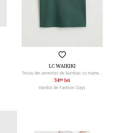
LC WAIKIKI
Tricou din amestec de bumbac cu maneci cazute, Verde inchis
34
lei
99
Vandut de Fashion Days