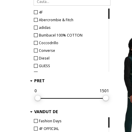
4F
Abercrombie & Fitch
adidas
Bumbacel 100% COTTON
Coccodrillo
Converse
Diesel
GUESS
GUESS KIDS
PRET
Jack & Jones
Jack and Jones
0
1501
Kids Only
KILPI
VANDUT DE
LC WAIKIKI
Lemon
Fashion Days
Marks & Spencer
4F OFFICIAL