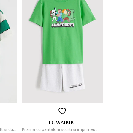
LC WAIKIKI
Tricou cu model tematic Minecraft si dungi, Alb/Verde/Negru
Pijama cu pantaloni scurti si imprimeu Minecraft, Verde deschis/Gri deschis melange