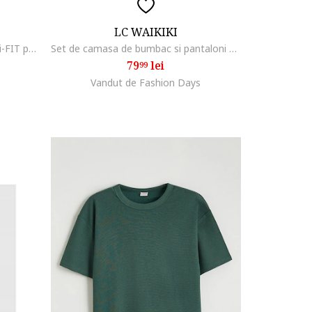
LC WAIKIKI
Pantaloni scurti cu tehnologie Dri-FIT pentru fotbal Park III, Alb/Verde
Set de camasa de bumbac si pantaloni scurti, Alb/Verde feriga
79
lei
99
Vandut de Fashion Days