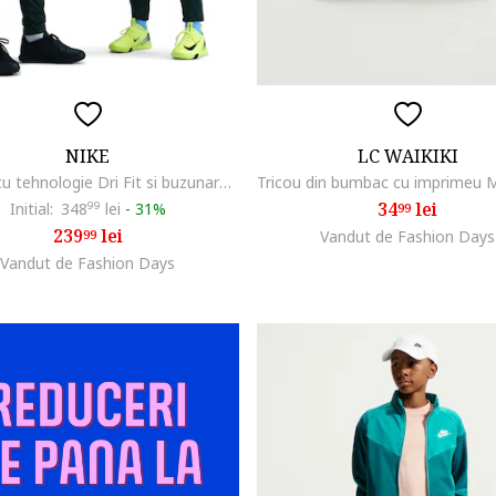
NIKE
LC WAIKIKI
Trening cu tehnologie Dri Fit si buzunare pentru fotbal, Negru/Verde persan
34
lei
Initial:
348
99
lei
-
31%
99
239
lei
99
Vandut de Fashion Days
Vandut de Fashion Days