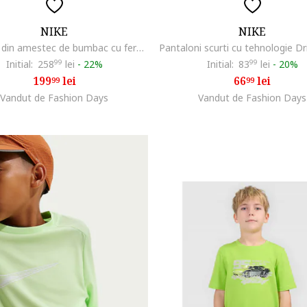
NIKE
NIKE
Hanorac din amestec de bumbac cu fermoar Club, Verde pal
Initial:
258
99
lei
-
22%
Initial:
83
99
lei
-
20%
199
lei
66
lei
99
99
Vandut de Fashion Days
Vandut de Fashion Days