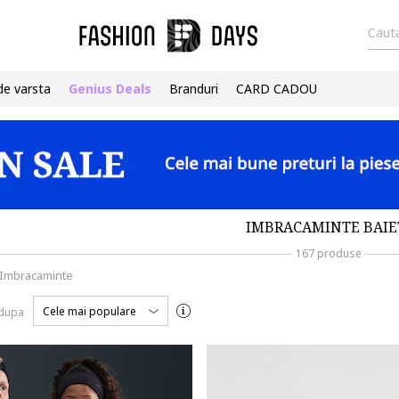
Cauta
de varsta
Genius Deals
Branduri
CARD CADOU
IMBRACAMINTE BAIE
167 produse
Imbracaminte
Cele mai populare
 dupa