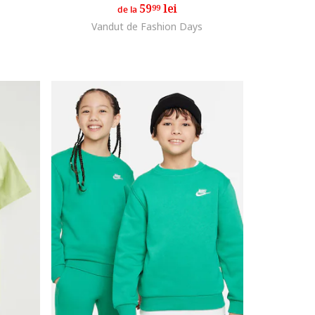
59
lei
99
de la
Vandut de Fashion Days