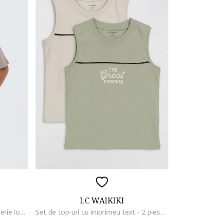
LC WAIKIKI
Trening scurt din bumbac cu broderie logo discreta, Maro taupe deschis
Set de top-uri cu imprimeu text - 2 piese, Maro taupe deschis/Verde deschis