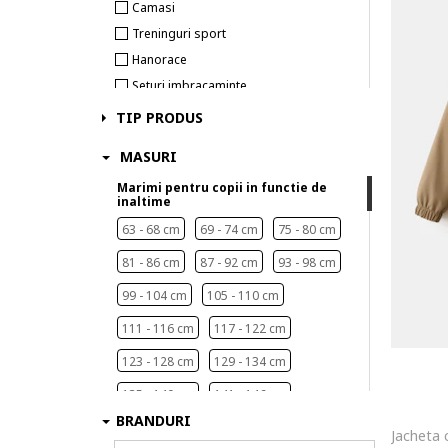
Camasi
Treninguri sport
Hanorace
Seturi imbracaminte
Pantaloni si salopete
TIP PRODUS
Lenjerie intima
MASURI
Pantaloni scurti
Marimi pentru copii in functie de
Imbracaminte pentru casa
inaltime
63 - 68 cm
69 - 74 cm
75 - 80 cm
81 - 86 cm
87 - 92 cm
93 - 98 cm
99 - 104 cm
105 - 110 cm
111 - 116 cm
117 - 122 cm
123 - 128 cm
129 - 134 cm
135 - 140 cm
141 - 146 cm
BRANDURI
147 - 152 cm
153 - 158 cm