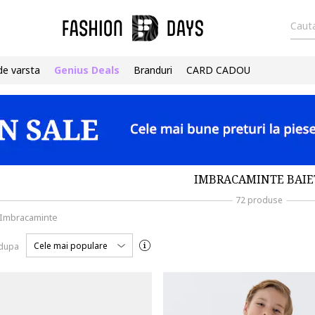
Cauta
de varsta
Genius Deals
Branduri
CARD CADOU
IMBRACAMINTE BAIE
72 produse
Imbracaminte
Cele mai populare
 dupa