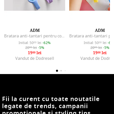
ADM
ADM
Bratara anti-tantari pentru copii si adulti, cu uleiuri esentiale naturale, modele animale colorate, reglabila, protectie pana la 30 zile, Roz-Pisica
Initial: 50
lei
-62%
Initial: 50
lei
-62
00
00
20
lei
-5%
20
lei
-5%
00
00
19
lei
19
lei
00
00
Vandut de Dodresell
Vandut de Dodres
Fii la curent cu toate noutatile
legate de trends, campanii
promotionale si styling tips.