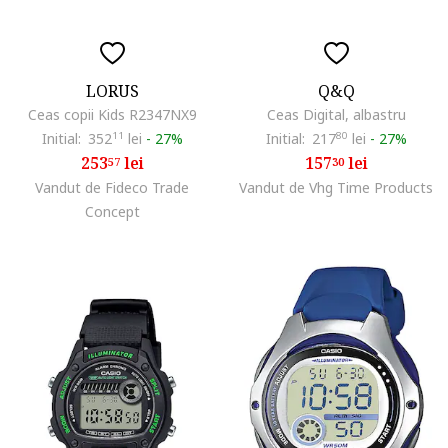
LORUS
Q&Q
Ceas copii Kids R2347NX9
Ceas Digital, albastru
Initial:
352
11
lei
-
27%
Initial:
217
80
lei
-
27%
253
lei
157
lei
57
30
Vandut de Fideco Trade
Vandut de Vhg Time Products
Concept