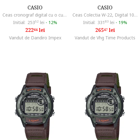
CASIO
CASIO
Ceas cronograf digital cu o curea din rasina, Albastru
Ceas Colectia W-22, Digital 1091214601, Negru
Initial:
253
52
lei
-
12%
Initial:
331
83
lei
-
19%
222
lei
265
lei
64
47
Vandut de Dandiro Impex
Vandut de Vhg Time Products