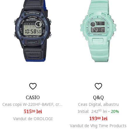
CASIO
Q&Q
Ceas copii W-220HF-8AVEF, cronograf digital, curea din textil, negru
Ceas Digital, albastru
515
lei
Initial:
242
00
lei
-
20%
20
193
lei
Vandut de OROLOGI
60
Vandut de Vhg Time Products