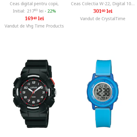
Ceas digital pentru copii,
Ceas Colectia W-22, Digital 1091214601, Negru
301
lei
Initial:
217
80
lei
-
22%
60
169
lei
40
Vandut de CrystalTime
Vandut de Vhg Time Products