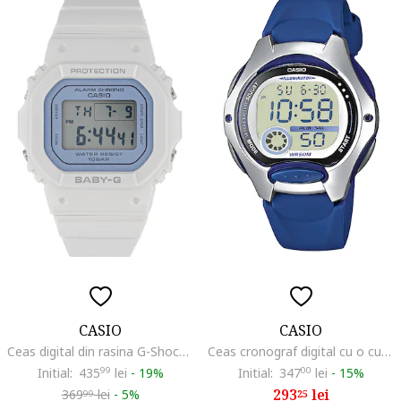
CASIO
CASIO
Ceas digital din rasina G-Shock, Argintiu/Alb optic
Ceas cronograf digital cu o curea din rasina, Albastru
Initial:
435
99
lei
-
19%
Initial:
347
00
lei
-
15%
293
lei
369
lei
-
5%
25
99