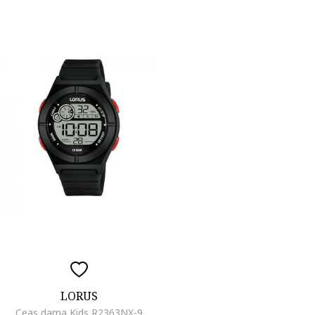
LORUS
Ceas dama Kids R2363NX-9