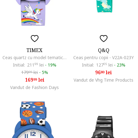
TIMEX
Q&Q
Ceas quartz cu model tematic Unicorn, Liliac/Alb arctic
Ceas pentru copii - V22A-023Y
Initial:
211
99
lei
-
19%
Initial:
127
05
lei
-
23%
96
lei
179
lei
-
5%
80
99
169
lei
99
Vandut de Vhg Time Products
Vandut de Fashion Days