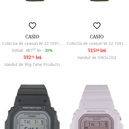
CASIO
CASIO
Colectia de ceasuri W-22 1091214601, Verde
Colectia de ceasuri W-22 1091214601, Verde
515
lei
Initial:
481
99
lei
-
30%
20
332
lei
75
Vandut de OROLOGI
Vandut de Vhg Time Products