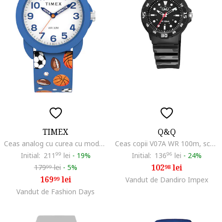
TIMEX
Q&Q
Ceas analog cu curea cu model grafic, Albastru/Albastru cobalt
Ceas copii V07A WR 100m, scala 60 de minute, lumibrite, negru
Initial:
211
99
lei
-
19%
Initial:
136
96
lei
-
24%
102
lei
179
lei
-
5%
98
99
169
lei
99
Vandut de Dandiro Impex
Vandut de Fashion Days