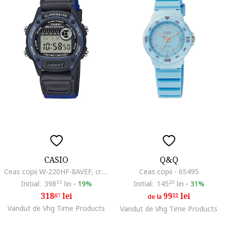
CASIO
Q&Q
Ceas copii W-220HF-8AVEF, cronograf digital, curea din textil, negru
Ceas copii - 65495
Initial:
398
33
lei
-
19%
Initial:
145
20
lei
-
31%
318
lei
99
lei
67
22
de la
Vandut de Vhg Time Products
Vandut de Vhg Time Products