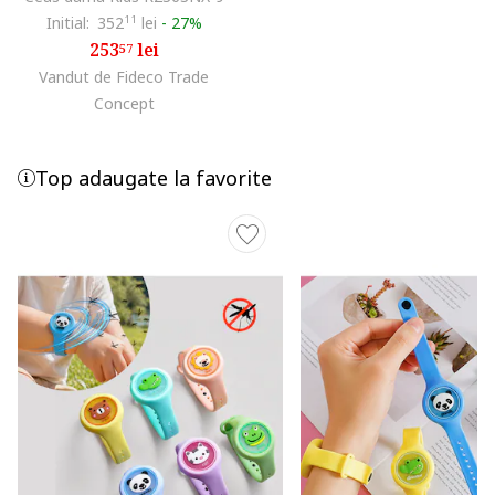
Initial:
352
11
lei
-
27%
253
lei
57
Vandut de Fideco Trade
Concept
Top adaugate la favorite