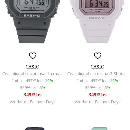
CASIO
CASIO
Ceas digital cu carcasa din rasina G-Shock, Gri antracit
Ceas digital din rasina G-Shock, Argintiu/Liliac
Initial:
435
99
lei
-
19%
Initial:
435
99
lei
-
19%
369
lei
-
5%
369
lei
-
5%
99
99
349
lei
349
lei
99
99
Vandut de Fashion Days
Vandut de Fashion Days