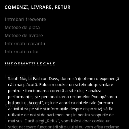
COMENZI, LIVRARE, RETUR
Intrebari frecvente
Metode de plata
Metode de livrare
Informatii garantii
Informatii retur
INFORMATII LEGALE
Mareste dimensiunea
Informatii utile
Salut! Noi, la Fashion Days, dorim să îți oferim o experiență
Micsoreaza dimensiu
cât mai plăcută. Folosim cookie-uri si tehnologii similare
pentru: • funcționarea corectă a site-ului, • analiza
Mareste spatierea tex
performanței, și • personalizarea reclamelor. Prin apăsarea
butonului „Accept”, ești de acord ca datele tale (precum
SOCIAL MEDIA
Micsoreaza spatierea
activitatea pe site și informațiile despre dispozitiv) să fie
utilizate de noi și de partenerii noștri pentru scopurile de
Facebook
Mareste inaltimea ra
mai sus. Dacă alegi „Refuz”, vom folosi doar cookie-uri
Instagram
strict necesare funcționării site-ului și nu vom afișa reclame