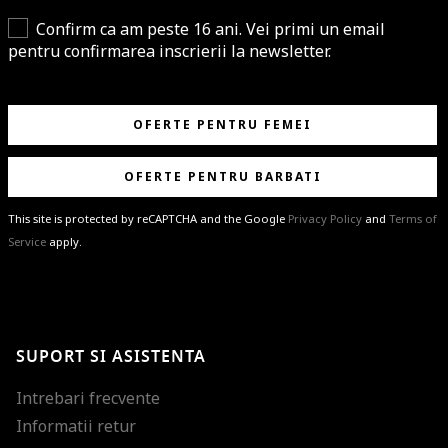
Confirm ca am peste 16 ani. Vei primi un email
pentru confirmarea inscrierii la newsletter.
OFERTE PENTRU FEMEI
OFERTE PENTRU BARBATI
This site is protected by reCAPTCHA and the Google
Privacy Policy
and
Terms of
Service
apply.
BRAVO!
Te-ai abonat cu succes la newsletter folosind adresa de e-mail
%email%
.
Ti-am pregatit noutati despre brandurile noastre, selectii exclusive si
SUPORT SI ASISTENTA
ultimele tendinte in moda!
Intrebari frecvente
Informatii retur