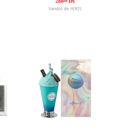
288
lei
68
Vandut de HIRIS