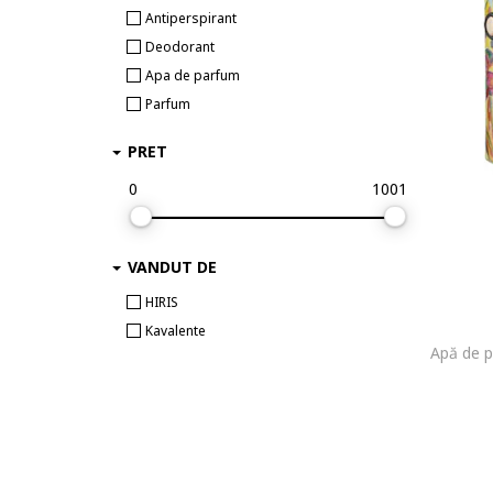
Antiperspirant
Deodorant
Apa de parfum
Parfum
PRET
0
1001
VANDUT DE
HIRIS
Kavalente