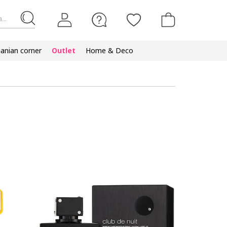
...
nian corner
Outlet
Home & Deco