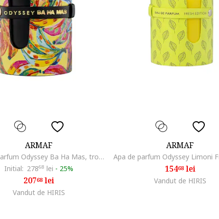
ARMAF
ARMAF
Apă de parfum Odyssey Ba Ha Mas, tropical, cu note acvatice, 100 ml
154
lei
Initial:
278
68
lei
-
25%
68
207
lei
68
Vandut de HIRIS
Vandut de HIRIS