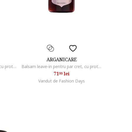
ARGANICARE
Balsam leave-in pentru par cret, cu proteina de matase, Silk, 400 ml
Balsam leave-in pentru par cret, cu proteina de matase, Silk, 400 ml
71
lei
99
Vandut de Fashion Days