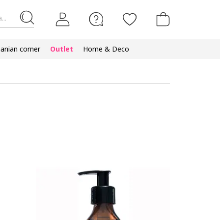
...
nian corner
Outlet
Home & Deco