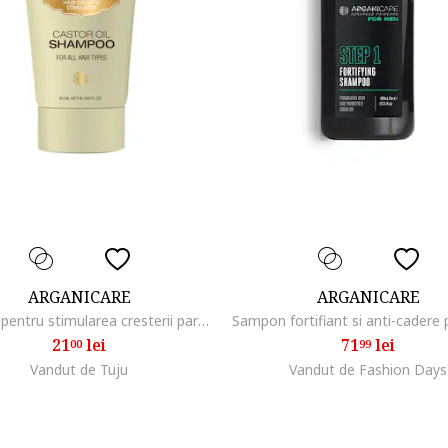
ARGANICARE
ARGANICARE
Sampon pentru stimularea cresterii parului cu ulei de ricin pentru toate tipurile de par, travel size, 50 ml
21
lei
71
lei
00
99
Vandut de Tuju
Vandut de Fashion Days