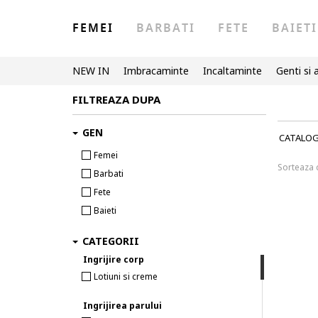
FEMEI
BARBATI
FETE
BAIETI
NEW IN
Imbracaminte
Incaltaminte
Genti si 
FILTREAZA DUPA
GEN
CATALO
Femei
Sorteaza
Barbati
Fete
Baieti
CATEGORII
Ingrijire corp
Lotiuni si creme
Ingrijirea parului