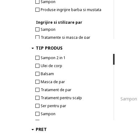
Sampon
Produse ingrijire barba si mustata
Ingrijire si stilizare par
Sampon
Tratamente si masca de par
Balsam
TIP PRODUS
Sampon 2 in 1
Ulei de corp
Balsam
Masca de par
Tratament de par
Tratament pentru scalp
Ser pentru par
Sampon
Spray pentru par
PRET