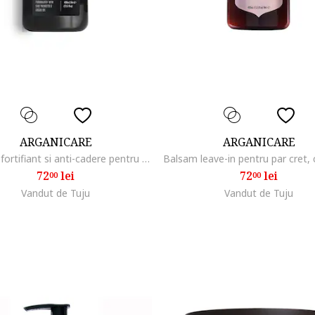
ARGANICARE
ARGANICARE
Sampon fortifiant si anti-cadere pentru barbati, cu Saw Palmetto & ulei de argan, 400 ml
72
lei
72
lei
00
00
Vandut de Tuju
Vandut de Tuju