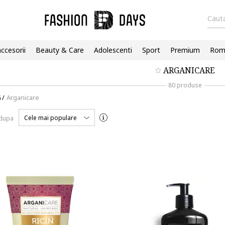
Cauta
accesorii
Beauty & Care
Adolescenti
Sport
Premium
Roma
ARGANICARE
80 produse
G
/
Arganicare
Cele mai populare
 dupa