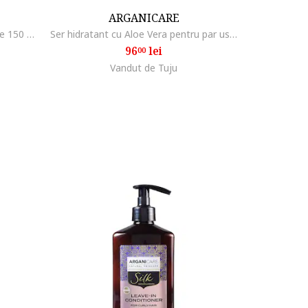
ARGANICARE
Spray reparator 10 in 1 fara clatire 150 ml, Ulei de ricin
Ser hidratant cu Aloe Vera pentru par uscat si lipsit de stralucire, 100 ml
96
lei
00
Vandut de Tuju