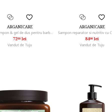
ARGANICARE
ARGANICARE
2 in 1 Sampon & gel de dus pentru barbati, cu ulei de argan si cafeina, 400 ml
72
lei
84
lei
00
00
Vandut de Tuju
Vandut de Tuju