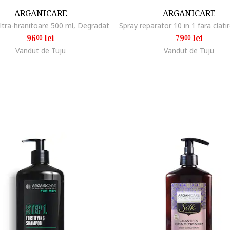
ARGANICARE
ARGANICARE
ltra-hranitoare 500 ml, Degradat
96
lei
79
lei
00
00
Vandut de Tuju
Vandut de Tuju