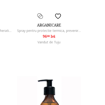
ARGANICARE
Sampon reparator si nutritiv cu Cheratina, Toate tipurile
Spray pentru protectie termica, prevenirea ruperii si descurcarea parului, Trio Force Elixir Mist, 200 ml
96
lei
00
Vandut de Tuju