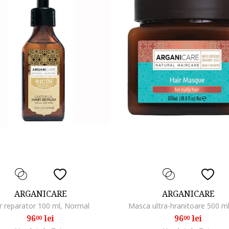
ARGANICARE
ARGANICARE
r reparator 100 ml, Normal
Masca ultra-hranitoare 500 ml
96
lei
96
lei
00
00