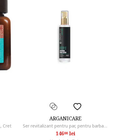
ARGANICARE
, Cret
Ser revitalizant pentru par, pentru barbati, 60 ml
146
lei
00