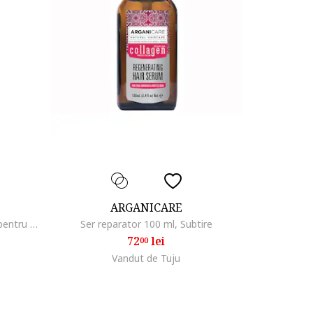
ARGANICARE
Sampon fortifiant si anti-cadere pentru barbati, cu Saw Palmetto & ulei de argan, 400 ml
Ser reparator 100 ml, Subtire
72
lei
00
Vandut de Tuju