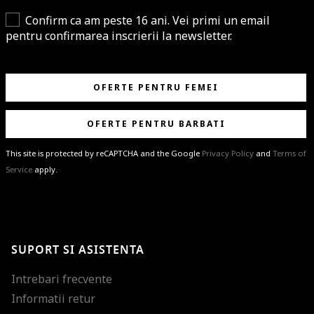
Confirm ca am peste 16 ani. Vei primi un email
pentru confirmarea inscrierii la newsletter.
OFERTE PENTRU FEMEI
OFERTE PENTRU BARBATI
This site is protected by reCAPTCHA and the Google
Privacy Policy
and
Terms of
Service
apply.
BRAVO!
Te-ai abonat cu succes la newsletter folosind adresa de e-mail
%email%
.
Ti-am pregatit noutati despre brandurile noastre, selectii exclusive si
SUPORT SI ASISTENTA
ultimele tendinte in moda!
Intrebari frecvente
Informatii retur