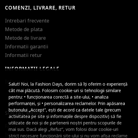
COMENZI, LIVRARE, RETUR
Intrebari frecvente
Metode de plata
Metode de livrare
Informatii garantii
Informatii retur
INFORMATII LEGALE
Mareste dimensiunea
Informatii utile
Salut! Noi, la Fashion Days, dorim să îți oferim o experiență
Micsoreaza dimensiu
cât mai plăcută. Folosim cookie-uri si tehnologii similare
pentru: • funcționarea corectă a site-ului, • analiza
Mareste spatierea tex
performanței, și • personalizarea reclamelor. Prin apăsarea
butonului „Accept”, ești de acord ca datele tale (precum
SOCIAL MEDIA
Micsoreaza spatierea
activitatea pe site și informațiile despre dispozitiv) să fie
utilizate de noi și de partenerii noștri pentru scopurile de
Facebook
Mareste inaltimea ra
mai sus. Dacă alegi „Refuz”, vom folosi doar cookie-uri
Instagram
strict necesare funcționării site-ului și nu vom afișa reclame