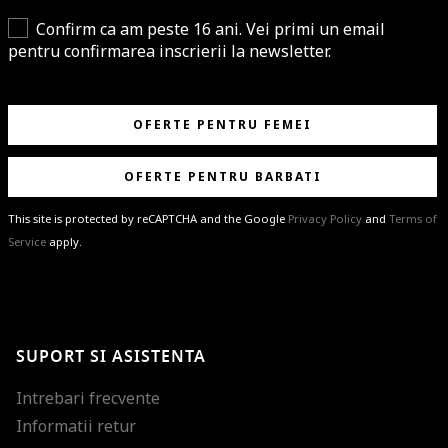
Confirm ca am peste 16 ani. Vei primi un email
pentru confirmarea inscrierii la newsletter.
OFERTE PENTRU FEMEI
OFERTE PENTRU BARBATI
This site is protected by reCAPTCHA and the Google
Privacy Policy
and
Terms of
Service
apply.
BRAVO!
Te-ai abonat cu succes la newsletter folosind adresa de e-mail
%email%
.
Ti-am pregatit noutati despre brandurile noastre, selectii exclusive si
SUPORT SI ASISTENTA
ultimele tendinte in moda!
Intrebari frecvente
Informatii retur