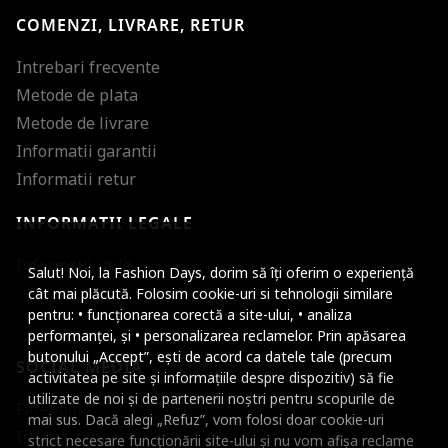
COMENZI, LIVRARE, RETUR
Intrebari frecvente
Metode de plata
Metode de livrare
Informatii garantii
Informatii retur
INFORMATII LEGALE
Mareste dimensiunea
Informatii utile
Salut! Noi, la Fashion Days, dorim să îți oferim o experiență
Micsoreaza dimensiu
cât mai plăcută. Folosim cookie-uri si tehnologii similare
pentru: • funcționarea corectă a site-ului, • analiza
Mareste spatierea tex
performanței, și • personalizarea reclamelor. Prin apăsarea
butonului „Accept”, ești de acord ca datele tale (precum
SOCIAL MEDIA
Micsoreaza spatierea
activitatea pe site și informațiile despre dispozitiv) să fie
utilizate de noi și de partenerii noștri pentru scopurile de
Facebook
Mareste inaltimea ra
mai sus. Dacă alegi „Refuz”, vom folosi doar cookie-uri
Instagram
strict necesare funcționării site-ului și nu vom afișa reclame