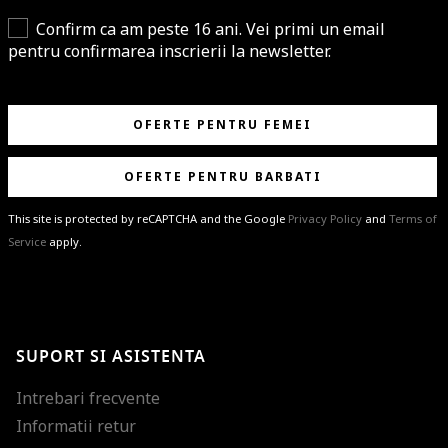
Confirm ca am peste 16 ani. Vei primi un email
pentru confirmarea inscrierii la newsletter.
OFERTE PENTRU FEMEI
OFERTE PENTRU BARBATI
This site is protected by reCAPTCHA and the Google
Privacy Policy
and
Terms of
Service
apply.
BRAVO!
Te-ai abonat cu succes la newsletter folosind adresa de e-mail
%email%
.
Ti-am pregatit noutati despre brandurile noastre, selectii exclusive si
SUPORT SI ASISTENTA
ultimele tendinte in moda!
Intrebari frecvente
Informatii retur