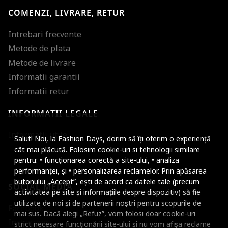
COMENZI, LIVRARE, RETUR
Intrebari frecvente
Metode de plata
Metode de livrare
Informatii garantii
Informatii retur
INFORMATII LEGALE
Mareste dimensiunea
Informatii utile
Salut! Noi, la Fashion Days, dorim să îți oferim o experiență
Micsoreaza dimensiu
cât mai plăcută. Folosim cookie-uri si tehnologii similare
pentru: • funcționarea corectă a site-ului, • analiza
Mareste spatierea tex
performanței, și • personalizarea reclamelor. Prin apăsarea
butonului „Accept”, ești de acord ca datele tale (precum
SOCIAL MEDIA
Micsoreaza spatierea
activitatea pe site și informațiile despre dispozitiv) să fie
utilizate de noi și de partenerii noștri pentru scopurile de
Facebook
Mareste inaltimea ra
mai sus. Dacă alegi „Refuz”, vom folosi doar cookie-uri
Instagram
strict necesare funcționării site-ului și nu vom afișa reclame