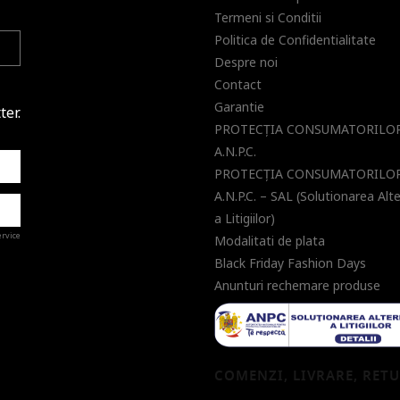
Termeni si Conditii
Politica de Confidentialitate
Despre noi
Contact
Garantie
ter.
PROTECŢIA CONSUMATORILOR
A.N.P.C.
PROTECŢIA CONSUMATORILOR
A.N.P.C. – SAL (Solutionarea Alt
a Litigiilor)
ervice
Modalitati de plata
Black Friday Fashion Days
Anunturi rechemare produse
a de
COMENZI, LIVRARE, RET