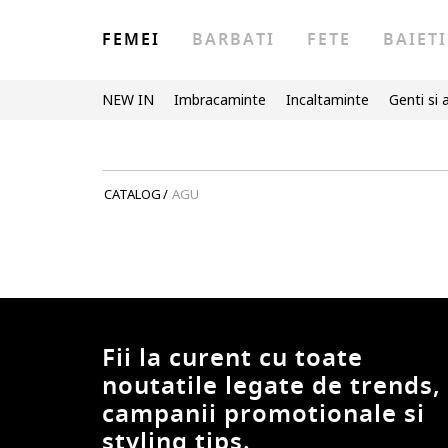
FEMEI
BARBATI
FETE
BAIETI
NEW IN
Imbracaminte
Incaltaminte
Genti si 
CATALOG
/
AGU
Fii la curent cu toate
noutatile legate de trends,
campanii promotionale si
styling tips.