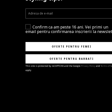
Confirm ca am peste 16 ani. Vei primi un
email pentru confirmarea inscrierii la newslet
OFERTE PENTRU FEMEI
OFERTE PENTRU BARBATI
This site is protected by reCAPTCHA and the Google
Privacy Policy
and
Terms of S
apply.
BRAVO!
Te-ai abonat cu succes la newsletter folosind adres
e-mail
%email%
.
Ti-am pregatit noutati despre brandurile noastre,
selectii exclusive si ultimele tendinte in moda!