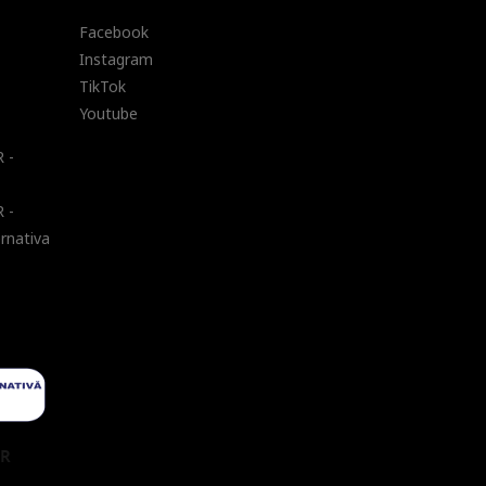
Facebook
Instagram
TikTok
Youtube
 -
 -
ernativa
UR