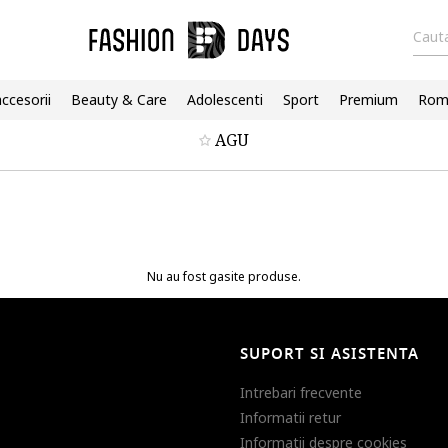
Cauta
accesorii
Beauty & Care
Adolescenti
Sport
Premium
Roma
AGU
Nu au fost gasite produse.
SUPORT SI ASISTENTA
Intrebari frecvente
Informatii retur
Informatii despre cookies