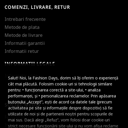
COMENZI, LIVRARE, RETUR
Intrebari frecvente
Metode de plata
Metode de livrare
Informatii garantii
Informatii retur
INFORMATII LEGALE
Mareste dimensiunea
Informatii utile
Salut! Noi, la Fashion Days, dorim să îți oferim o experiență
Micsoreaza dimensiu
cât mai plăcută. Folosim cookie-uri si tehnologii similare
pentru: • funcționarea corectă a site-ului, • analiza
Mareste spatierea tex
performanței, și • personalizarea reclamelor. Prin apăsarea
butonului „Accept”, ești de acord ca datele tale (precum
SOCIAL MEDIA
Micsoreaza spatierea
activitatea pe site și informațiile despre dispozitiv) să fie
utilizate de noi și de partenerii noștri pentru scopurile de
Facebook
Mareste inaltimea ra
mai sus. Dacă alegi „Refuz”, vom folosi doar cookie-uri
Instagram
strict necesare funcționării site-ului și nu vom afișa reclame