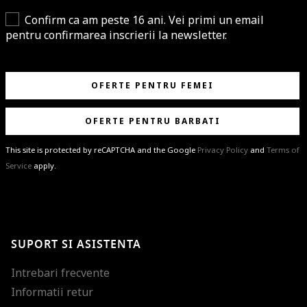
Confirm ca am peste 16 ani. Vei primi un email
pentru confirmarea inscrierii la newsletter.
OFERTE PENTRU FEMEI
OFERTE PENTRU BARBATI
This site is protected by reCAPTCHA and the Google
Privacy Policy
and
Terms of
Service
apply.
BRAVO!
Te-ai abonat cu succes la newsletter folosind adresa de e-mail
%email%
.
Ti-am pregatit noutati despre brandurile noastre, selectii exclusive si
SUPORT SI ASISTENTA
ultimele tendinte in moda!
Intrebari frecvente
Informatii retur