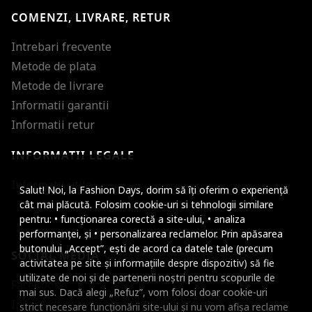
COMENZI, LIVRARE, RETUR
Intrebari frecvente
Metode de plata
Metode de livrare
Informatii garantii
Informatii retur
INFORMATII LEGALE
Mareste dimensiunea
Informatii utile
Salut! Noi, la Fashion Days, dorim să îți oferim o experiență
Micsoreaza dimensiu
cât mai plăcută. Folosim cookie-uri si tehnologii similare
pentru: • funcționarea corectă a site-ului, • analiza
Mareste spatierea tex
performanței, și • personalizarea reclamelor. Prin apăsarea
butonului „Accept”, ești de acord ca datele tale (precum
SOCIAL MEDIA
Micsoreaza spatierea
activitatea pe site și informațiile despre dispozitiv) să fie
utilizate de noi și de partenerii noștri pentru scopurile de
Facebook
Mareste inaltimea ra
mai sus. Dacă alegi „Refuz”, vom folosi doar cookie-uri
Instagram
strict necesare funcționării site-ului și nu vom afișa reclame