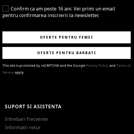
Confirm ca am peste 16 ani. Vei primi un email
pentru confirmarea inscrierii la newsletter.
OFERTE PENTRU FEMEI
OFERTE PENTRU BARBATI
This site is protected by reCAPTCHA and the Google
Privacy Policy
and
Terms of
Service
apply.
BRAVO!
Te-ai abonat cu succes la newsletter folosind adresa de e-mail
%email%
.
Ti-am pregatit noutati despre brandurile noastre, selectii exclusive si
SUPORT SI ASISTENTA
ultimele tendinte in moda!
Intrebari frecvente
Informatii retur