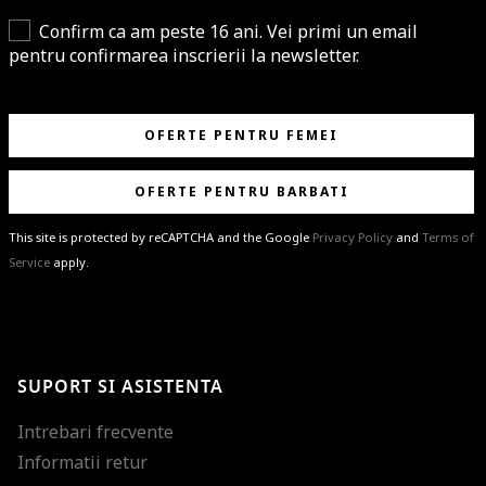
Confirm ca am peste 16 ani. Vei primi un email
pentru confirmarea inscrierii la newsletter.
OFERTE PENTRU FEMEI
OFERTE PENTRU BARBATI
This site is protected by reCAPTCHA and the Google
Privacy Policy
and
Terms of
Service
apply.
BRAVO!
Te-ai abonat cu succes la newsletter folosind adresa de e-mail
%email%
.
Ti-am pregatit noutati despre brandurile noastre, selectii exclusive si
SUPORT SI ASISTENTA
ultimele tendinte in moda!
Intrebari frecvente
Informatii retur