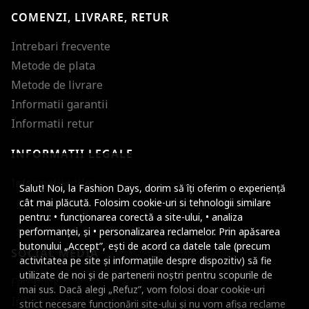
COMENZI, LIVRARE, RETUR
Intrebari frecvente
Metode de plata
Metode de livrare
Informatii garantii
Informatii retur
INFORMATII LEGALE
Mareste dimensiunea
Informatii utile
Salut! Noi, la Fashion Days, dorim să îți oferim o experiență
Micsoreaza dimensiu
cât mai plăcută. Folosim cookie-uri si tehnologii similare
pentru: • funcționarea corectă a site-ului, • analiza
Mareste spatierea tex
performanței, și • personalizarea reclamelor. Prin apăsarea
butonului „Accept”, ești de acord ca datele tale (precum
SOCIAL MEDIA
Micsoreaza spatierea
activitatea pe site și informațiile despre dispozitiv) să fie
utilizate de noi și de partenerii noștri pentru scopurile de
Facebook
Mareste inaltimea ra
mai sus. Dacă alegi „Refuz”, vom folosi doar cookie-uri
Instagram
strict necesare funcționării site-ului și nu vom afișa reclame