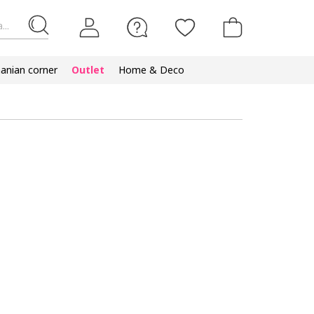
...
nian corner
Outlet
Home & Deco