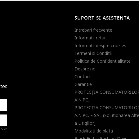
SUPORT SI ASISTENTA
Intrebari frecvente
Informatii retur
Informatii despre cookies
Termeni si Conditii
Politica de Confidentialitate
Despre noi
Contact
Garantie
ter.
PROTECŢIA CONSUMATORILOR
A.N.P.C.
PROTECŢIA CONSUMATORILOR
A.N.P.C. – SAL (Solutionarea Alt
a Litigiilor)
ervice
Modalitati de plata
Black Friday Fashion Days