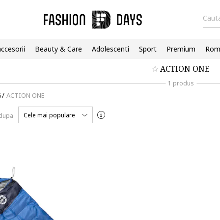
Cauta
accesorii
Beauty & Care
Adolescenti
Sport
Premium
Roma
ACTION ONE
1 produs
G
/
ACTION ONE
Cele mai populare
 dupa