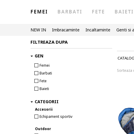
FEMEI
BARBATI
FETE
BAIETI
NEW IN
Imbracaminte
Incaltaminte
Genti si 
FILTREAZA DUPA
GEN
CATALO
Femei
Sorteaza
Barbati
Fete
Baieti
CATEGORII
Accesorii
Echipament sportiv
Outdoor