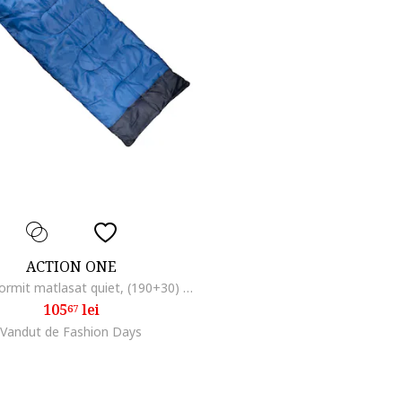
ACTION ONE
Sac de dormit matlasat quiet, (190+30) x 75 cm
105
lei
67
Vandut de Fashion Days